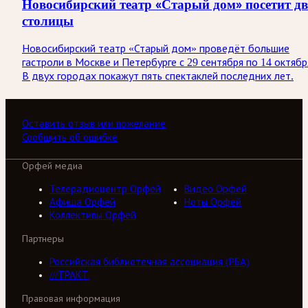
Новосибирский театр «Старый дом» посетит дв
столицы
Новосибирский театр «Старый дом» проведёт большие
гастроли в Москве и Петербурге с 29 сентября по 14 октябр
В двух городах покажут пять спектаклей последних лет.
Оставить отзыв или пожелание
Сообщить об ошибке
Орфей медиа
Телерадиоцентр Орфей
Видео Орфей
Афиша Орфей
Ноты Орфей
Коллективы Орфей
Партнеры
Российская библиотечная ассоциация (РБА)
///ТРАКТ
Правовая информация