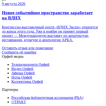
9 августа 2026
Новое событийное пространство заработает
на ВДНХ
Конгрессно-выставочный центр «ВДНХ Экспо» откроется
до конца этого года. Уже в ноябре он примет первый
проект — Международную выставку по архитектуре,
реставрации, культуре и археологии АРКА.
Оставить отзыв или пожелание
Сообщить об ошибке
Орфей медиа
Телерадиоцентр Орфей
Видео Орфей
Афиша Орфей
Ноты Орфей
Коллективы Орфей
Партнеры
Российская библиотечная ассоциация (РБА)
///ТРАКТ