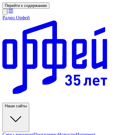
Перейти к содержанию
Радио Орфей
Наши сайты
Сетка вещания
Программы
Новости
Интернет-