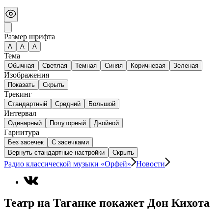
Размер шрифта
А
A
A
Тема
Обычная
Светлая
Темная
Синяя
Коричневая
Зеленая
Изображения
Показать
Скрыть
Трекинг
Стандартный
Средний
Большой
Интервал
Одинарный
Полуторный
Двойной
Гарнитура
Без засечек
С засечками
Вернуть стандартные настройки
Скрыть
Радио классической музыки «Орфей»
Новости
Театр на Таганке покажет Дон Кихота