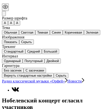
Размер шрифта
А
A
A
Тема
Обычная
Светлая
Темная
Синяя
Коричневая
Зеленая
Изображения
Показать
Скрыть
Трекинг
Стандартный
Средний
Большой
Интервал
Одинарный
Полуторный
Двойной
Гарнитура
Без засечек
С засечками
Вернуть стандартные настройки
Скрыть
Радио классической музыки «Орфей»
Новости
Нобелевский концерт огласил
участников