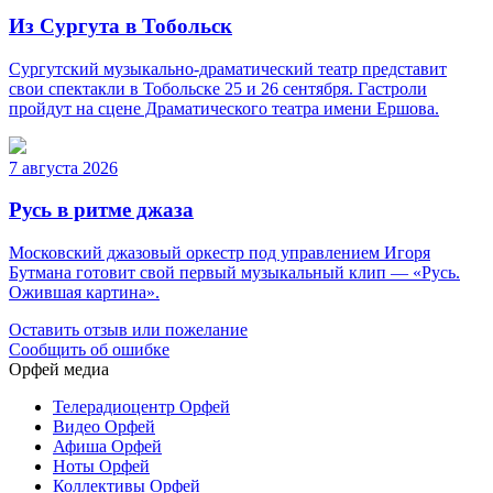
Из Сургута в Тобольск
Сургутский музыкально-драматический театр представит
свои спектакли в Тобольске 25 и 26 сентября. Гастроли
пройдут на сцене Драматического театра имени Ершова.
7 августа 2026
Русь в ритме джаза
Московский джазовый оркестр под управлением Игоря
Бутмана готовит свой первый музыкальный клип — «Русь.
Ожившая картина».
Оставить отзыв или пожелание
Сообщить об ошибке
Орфей медиа
Телерадиоцентр Орфей
Видео Орфей
Афиша Орфей
Ноты Орфей
Коллективы Орфей