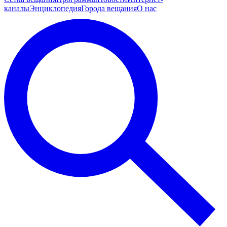
каналы
Энциклопедия
Города вещания
О нас