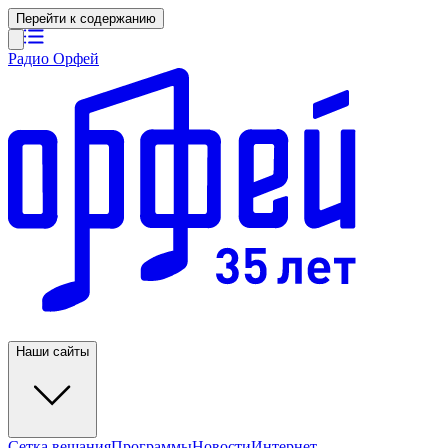
Перейти к содержанию
Радио Орфей
Наши сайты
Сетка вещания
Программы
Новости
Интернет-