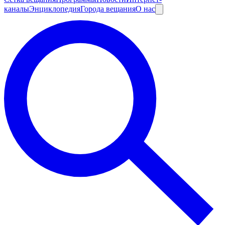
каналы
Энциклопедия
Города вещания
О нас