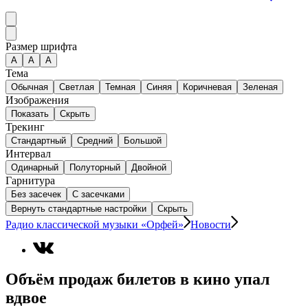
Размер шрифта
А
A
A
Тема
Обычная
Светлая
Темная
Синяя
Коричневая
Зеленая
Изображения
Показать
Скрыть
Трекинг
Стандартный
Средний
Большой
Интервал
Одинарный
Полуторный
Двойной
Гарнитура
Без засечек
С засечками
Вернуть стандартные настройки
Скрыть
Радио классической музыки «Орфей»
Новости
Объём продаж билетов в кино упал
вдвое