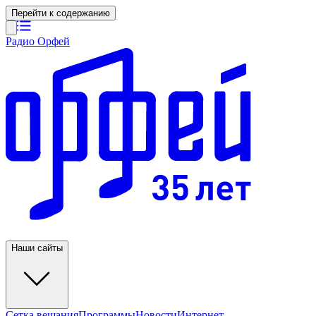
Перейти к содержанию
Радио Орфей
Наши сайты
Сетка вещания
Программы
Новости
Интернет-