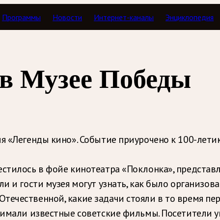
Программы
Новости
Интернет-каналы
Энциклопедия
 в Музее Победы
ия «Легенды кино». Событие приурочено к 100-лети
естилось в фойе кинотеатра «Поклонка», представ
ли и гости музея могут узнать, как было организо
течественной, какие задачи стояли в то время пе
снимали известные советские фильмы. Посетители у