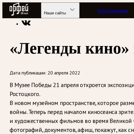
Радио Орфей
Сетка вещания
Радио классической музыки «Орфей»
Новости
Наши сайты
«Легенды кино»
Дата публикации:
20 апреля 2022
В Музее Победы 21 апреля откроется экспозиц
Ростоцкого.
В новом музейном пространстве, которое разм
войны. Теперь перед началом киносеанса зрите
и художественных фильмов во время Великой О
фотографий, документов, афиш, покажут, как 