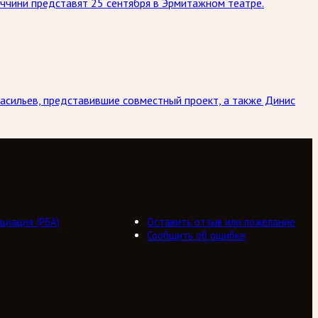
ччини представят 25 сентября в Эрмитажном театре.
асильев, представившие совместный проект, а также Динис
циация (РБА)
Оставить отзыв или пожелание
Сообщить об ошибке