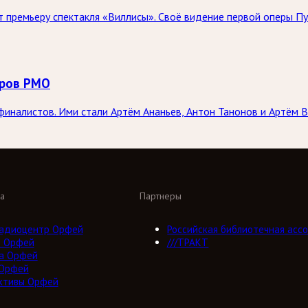
 премьеру спектакля «Виллисы». Своё видение первой оперы Пу
оров РМО
иналистов. Ими стали Артём Ананьев, Антон Танонов и Артём В
а
Партнеры
адиоцентр Орфей
Российская библиотечная ассо
о Орфей
///ТРАКТ
а Орфей
 Орфей
ктивы Орфей