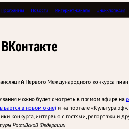
Программы
Новости
Интернет-каналы
Энциклопедия
 ВКонтакте
трансляций Первого Международного конкурса пиа
стязания можно будет смотреть в прямом эфире на
о
рывается в новом окне)
и на портале «Культура.рф»
ики конкурса, интервью с гостями, репортажи и д
туры Российской Федерации