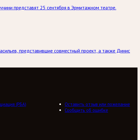
ччини представят 25 сентября в Эрмитажном театре.
асильев, представившие совместный проект, а также Динис
циация (РБА)
Оставить отзыв или пожелание
Сообщить об ошибке