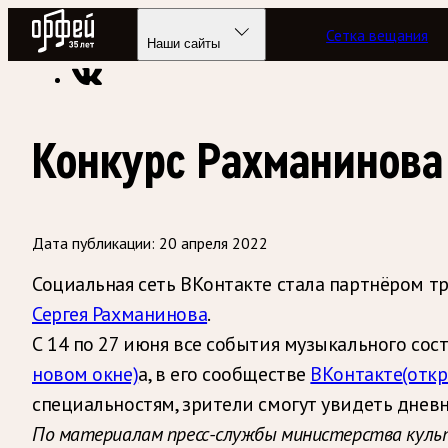
Радио Орфей
Сетка вещания
Радио классической музыки «Орфей»
Новости
Наши сайты
Конкурс Рахманинова
Дата публикации:
20 апреля 2022
Социальная сеть ВКонтакте стала партнёром 
Сергея Рахманинова
.
С 14 по 27 июня все события музыкального со
новом окне)
а, в его сообществе
ВКонтакте
(отк
специальностям, зрители смогут увидеть дневн
По материалам пресс-службы министерства куль