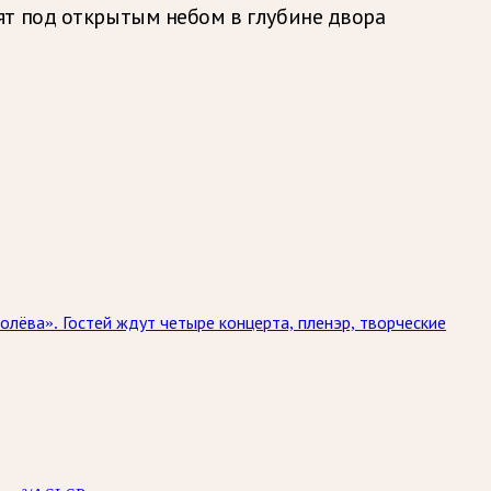
ят под открытым небом в глубине двора
олёва». Гостей ждут четыре концерта, пленэр, творческие