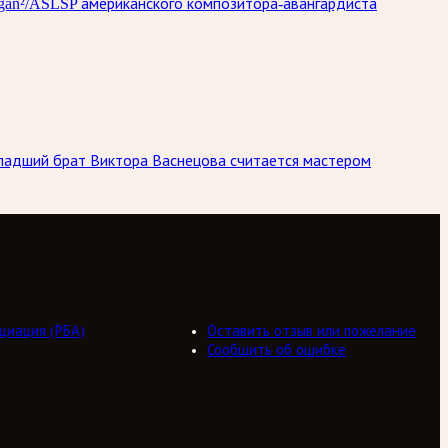
rgan²/ASLSP американского композитора-авангардиста
Младший брат Виктора Васнецова считается мастером
циация (РБА)
Оставить отзыв или пожелание
Сообщить об ошибке