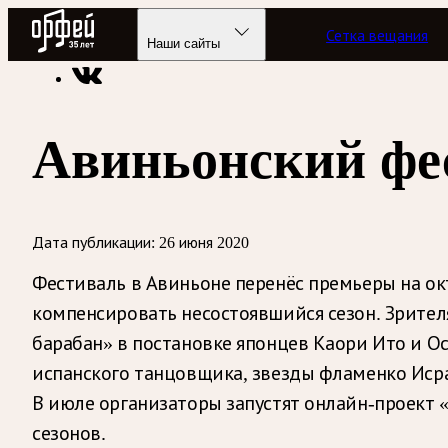
Радио Орфей
Сетка вещания
Радио классической музыки «Орфей»
Новости
Наши сайты
Авиньонский фе
Дата публикации:
26 июня 2020
Фестиваль в Авиньоне перенёс премьеры на ок
компенсировать несостоявшийся сезон. Зрител
барабан» в постановке японцев Каори Ито и О
испанского танцовщика, звезды фламенко Исра
В июле организаторы запустят онлайн-проект 
сезонов.