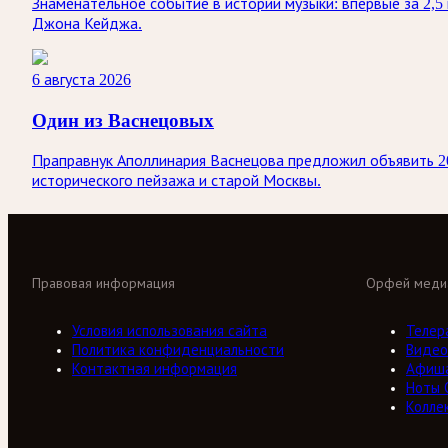
Знаменательное событие в истории музыки: впервые за 2,
Джона Кейджа.
6 августа 2026
Один из Васнецовых
Праправнук Аполлинария Васнецова предложил объявить 20
исторического пейзажа и старой Москвы.
Правовая информация
Орфей меди
Условия использования сайта
Телер
Политика конфиденциальности
Видео
Контактная информация
Афиш
Ноты 
Колле