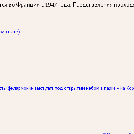
я во Франции с 1947 года. Представления проход
ом окне)
исты филармонии выступят под открытым небом в парке «На Кор