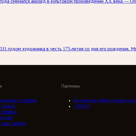
5 года сменился аккорд в культовом произведении XX века — O
31 годом художника в честь 175-летия со дня его рождения. 
а
Партнеры
адиоцентр Орфей
Российская библиотечная ассо
 Орфей
///ТРАКТ
а Орфей
Орфей
ктивы Орфей