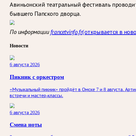
Авиньонский театральный фестиваль проводитс
бывшего Папского дворца.
По информации
francetvinfo.fr
(открывается в нов
Новости
6 августа 2026
Пикник с оркестром
«Музыкальный пикник» пройдёт в Омске 7 и 8 августа. Арт
встречи и мастер-классы.
6 августа 2026
Смена ноты