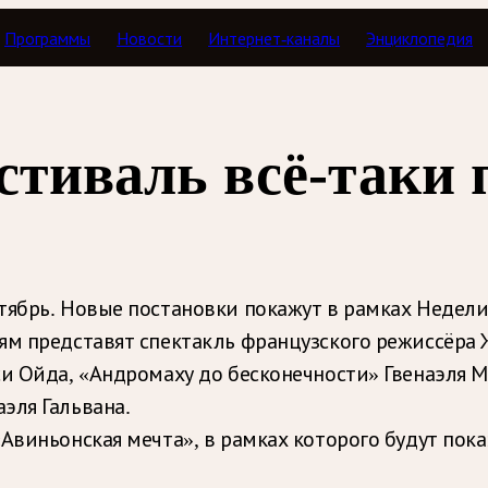
Программы
Новости
Интернет-каналы
Энциклопедия
стиваль всё-таки 
тябрь. Новые постановки покажут в рамках Недели 
ям представят спектакль французского режиссёра
си Ойда, «Андромаху до бесконечности» Гвенаэля М
эля Гальвана.
«Авиньонская мечта», в рамках которого будут по