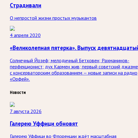
Страдивали
О непростой жизни простых музыкантов
4 апреля 2020
«Великолепная пятерка». Выпуск девятнадцаты
Солнечный Йозеф; мелодичный Бетховен; Рахманинов-
перфекционист; дух Кармен жив; первый советский джазм
с консерваторским образованием — новые записи на радио
«Орфей».
Новости
7 августа 2026
Галерею Уффици обновят
Галерею Уффици во Флоренции ждёт масштабная