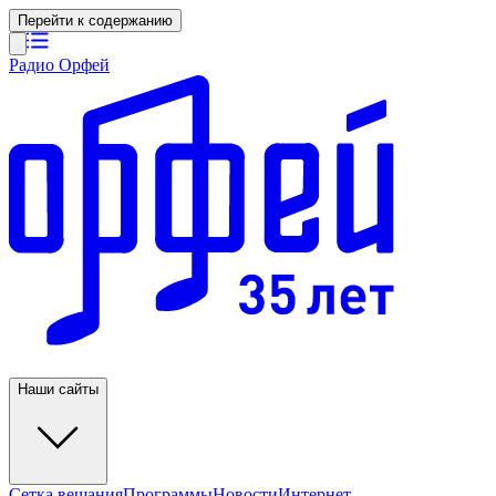
Перейти к содержанию
Радио Орфей
Наши сайты
Сетка вещания
Программы
Новости
Интернет-