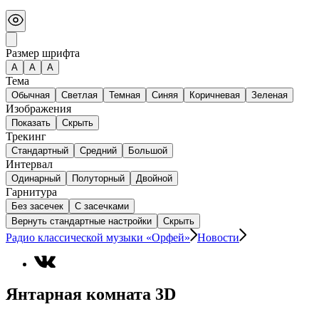
Размер шрифта
А
A
A
Тема
Обычная
Светлая
Темная
Синяя
Коричневая
Зеленая
Изображения
Показать
Скрыть
Трекинг
Стандартный
Средний
Большой
Интервал
Одинарный
Полуторный
Двойной
Гарнитура
Без засечек
С засечками
Вернуть стандартные настройки
Скрыть
Радио классической музыки «Орфей»
Новости
Янтарная комната 3D