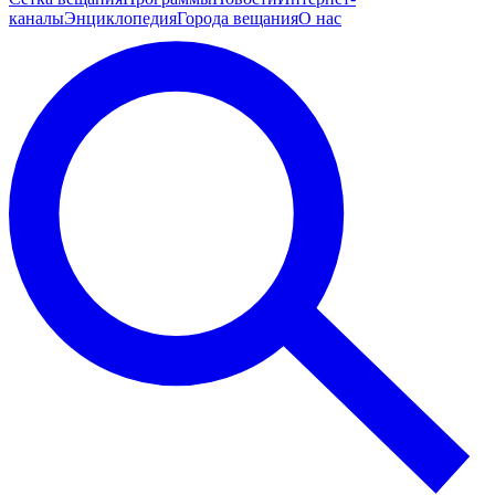
каналы
Энциклопедия
Города вещания
О нас