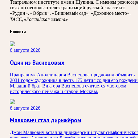
Театральном институте имени Щукина. С именем режиссер
связано несколько телеэкранизаций русской классики:
«Рудин», «Обрыв», «Вишневый сад», «Доходное место».
ТАСС, «Российская газета»
Новости
6 августа 2026
Один из Васнецовых
Праправнук Аполлинария Васнецова предложил объявить
2031 годом художника в честь 175-летия со дня его рождени
Младший брат Виктора Васнецова считается мастером
исторического пейзажа и старой Москвы.
6 августа 2026
Малкович стал дирижёром
Джон Малкович встал за дирижёрский пульт симфоническо
оркестра. Американский актёр сыграл румынского дирижёр