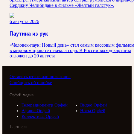
Серджиу Челибидаке в фильме «Жёлтый галстук».
6 августа 2026
Паутина из рук
«Человек-паук: Новый день» стал самым кассовым фильмо
в мировом прокате с начала года. В России выход картины
отложен до 20 августа.
Оставить отзыв или пожелание
Сообщить об ошибке
Орфей медиа
Телерадиоцентр Орфей
Видео Орфей
Афиша Орфей
Ноты Орфей
Коллективы Орфей
Партнеры