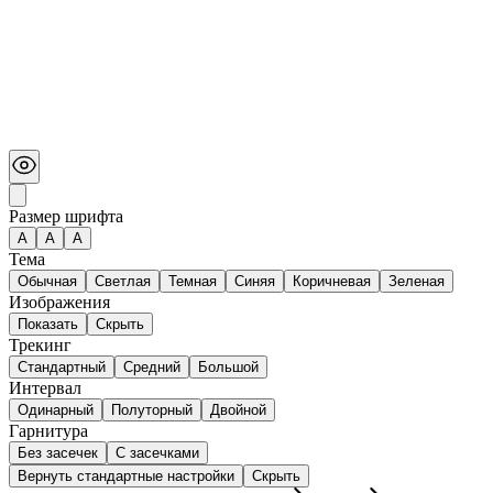
Размер шрифта
А
A
A
Тема
Обычная
Светлая
Темная
Синяя
Коричневая
Зеленая
Изображения
Показать
Скрыть
Трекинг
Стандартный
Средний
Большой
Интервал
Одинарный
Полуторный
Двойной
Гарнитура
Без засечек
С засечками
Вернуть стандартные настройки
Скрыть