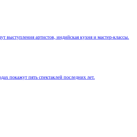
дут выступления артистов, индийская кухня и мастер-классы.
одах покажут пять спектаклей последних лет.