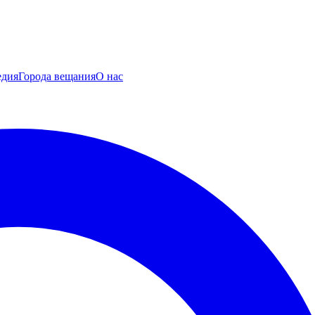
едия
Города вещания
О нас