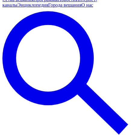
каналы
Энциклопедия
Города вещания
О нас