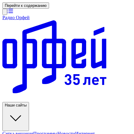
Перейти к содержанию
Радио Орфей
Наши сайты
Сетка вещания
Программы
Новости
Интернет-