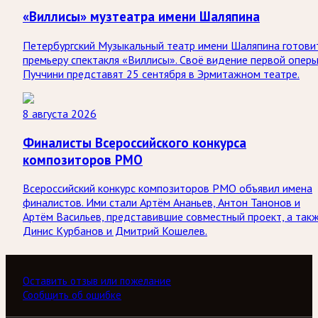
«Виллисы» музтеатра имени Шаляпина
Петербургский Музыкальный театр имени Шаляпина готови
премьеру спектакля «Виллисы». Своё видение первой опер
Пуччини представят 25 сентября в Эрмитажном театре.
8 августа 2026
Финалисты Всероссийского конкурса
композиторов РМО
Всероссийский конкурс композиторов РМО объявил имена
финалистов. Ими стали Артём Ананьев, Антон Танонов и
Артём Васильев, представившие совместный проект, а так
Динис Курбанов и Дмитрий Кошелев.
Оставить отзыв или пожелание
Сообщить об ошибке