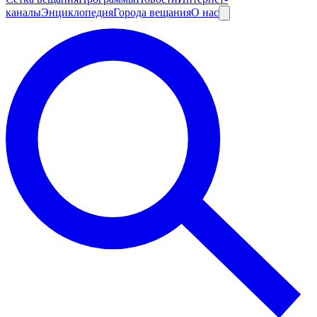
каналы
Энциклопедия
Города вещания
О нас