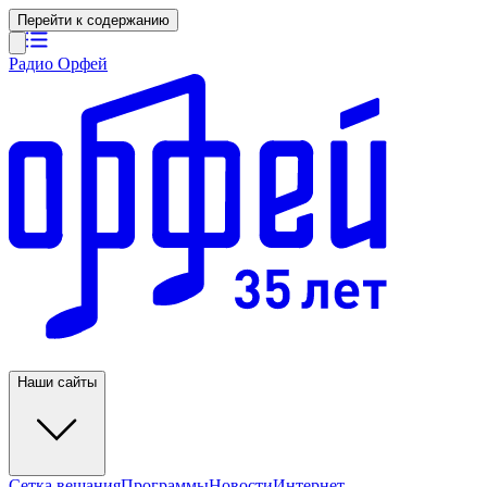
Перейти к содержанию
Радио Орфей
Наши сайты
Сетка вещания
Программы
Новости
Интернет-