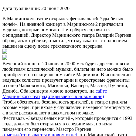
Дата публикации:
20 июня 2020
В Мариинском театре открылся фестиваль «Звёзды белых
ночей». На дневной концерт в Мариинском-2 пригласили
медиков, которые помогают Петербургу справиться
с эпидемией. Директор Мариинского театра Валерий Гергиев,
обращаясь к публике, отметил, что музыканты с волнением
вышли на сцену после трёхмесячного перерыва.
Вечерний концерт 20 июня в 20:00 мск будет адресован всем
любителям классической музыки, билеты на него можно было
приобрести на официальном сайте Мариинки. В исполнении
ведущих солистов прозвучат арии и оркестровые фрагменты
из опер Чайковского, Масканьи, Вагнера, Массне, Пуччини,
Делиба. Оба концерта можно посмотреть на
сайте
Мариинского театра.
(открывается в новом окне)
Чтобы обеспечить безопасность зрителей, в театре приняты
особые меры: при входе у слушателей измеряют температуру,
а в зале рассаживают в шахматном порядке.
Фестиваль «Звёзды белых ночей», который проводится с 1993
года, должен был открыться в середине мая, но из-за
пандемии его перенесли. Маэстро Гергиев
отметил
(открывается в новом окне)
, что Мариинский театр