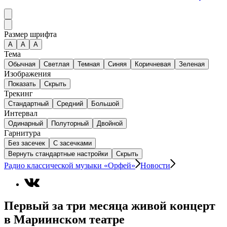
Размер шрифта
А
A
A
Тема
Обычная
Светлая
Темная
Синяя
Коричневая
Зеленая
Изображения
Показать
Скрыть
Трекинг
Стандартный
Средний
Большой
Интервал
Одинарный
Полуторный
Двойной
Гарнитура
Без засечек
С засечками
Вернуть стандартные настройки
Скрыть
Радио классической музыки «Орфей»
Новости
Первый за три месяца живой концерт
в Мариинском театре