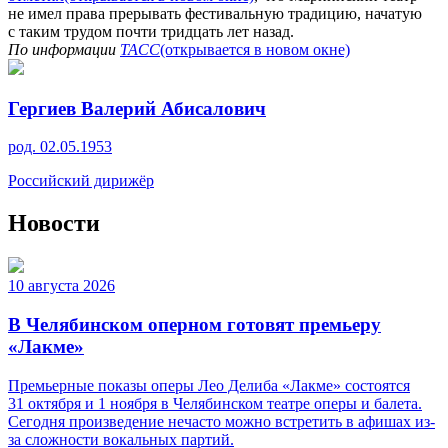
не имел права прерывать фестивальную традицию, начатую
с таким трудом почти тридцать лет назад.
По информации
ТАСС
(открывается в новом окне)
Гергиев Валерий Абисалович
род. 02.05.1953
Российский дирижёр
Новости
10 августа 2026
В Челябинском оперном готовят премьеру
«Лакме»
Премьерные показы оперы Лео Делиба «Лакме» состоятся
31 октября и 1 ноября в Челябинском театре оперы и балета.
Сегодня произведение нечасто можно встретить в афишах из-
за сложности вокальных партий.