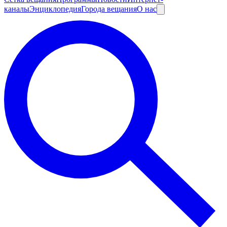
каналы
Энциклопедия
Города вещания
О нас