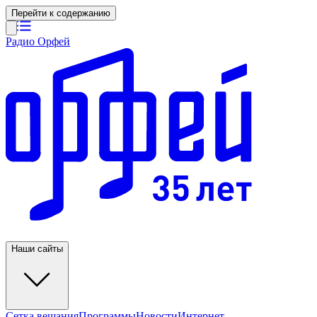
Перейти к содержанию
Радио Орфей
Наши сайты
Сетка вещания
Программы
Новости
Интернет-