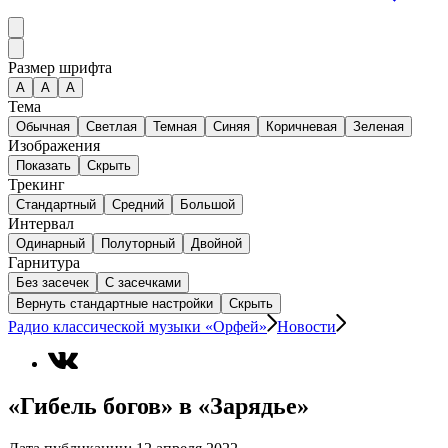
Размер шрифта
А
A
A
Тема
Обычная
Светлая
Темная
Синяя
Коричневая
Зеленая
Изображения
Показать
Скрыть
Трекинг
Стандартный
Средний
Большой
Интервал
Одинарный
Полуторный
Двойной
Гарнитура
Без засечек
С засечками
Вернуть стандартные настройки
Скрыть
Радио классической музыки «Орфей»
Новости
«Гибель богов» в «Зарядье»