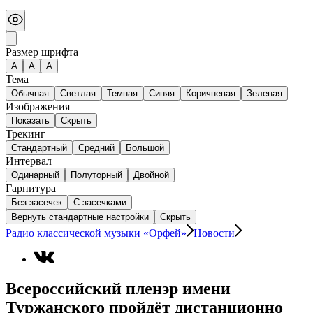
Размер шрифта
А
A
A
Тема
Обычная
Светлая
Темная
Синяя
Коричневая
Зеленая
Изображения
Показать
Скрыть
Трекинг
Стандартный
Средний
Большой
Интервал
Одинарный
Полуторный
Двойной
Гарнитура
Без засечек
С засечками
Вернуть стандартные настройки
Скрыть
Радио классической музыки «Орфей»
Новости
Всероссийский пленэр имени
Туржанского пройдёт дистанционно