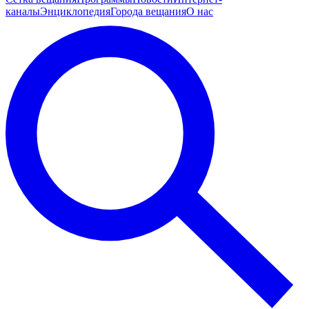
каналы
Энциклопедия
Города вещания
О нас