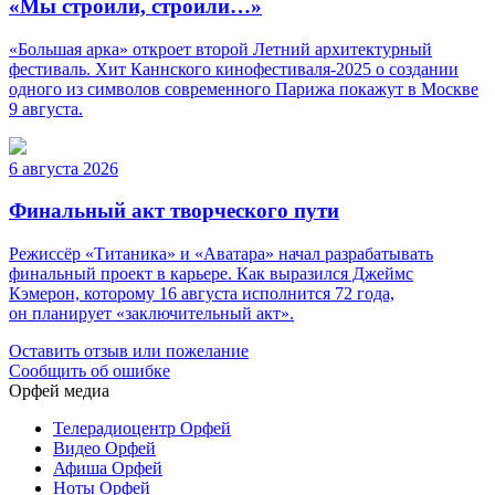
«Мы строили, строили…»
«Большая арка» откроет второй Летний архитектурный
фестиваль. Хит Каннского кинофестиваля-2025 о создании
одного из символов современного Парижа покажут в Москве
9 августа.
6 августа 2026
Финальный акт творческого пути
Режиссёр «Титаника» и «Аватара» начал разрабатывать
финальный проект в карьере. Как выразился Джеймс
Кэмерон, которому 16 августа исполнится 72 года,
он планирует «заключительный акт».
Оставить отзыв или пожелание
Сообщить об ошибке
Орфей медиа
Телерадиоцентр Орфей
Видео Орфей
Афиша Орфей
Ноты Орфей