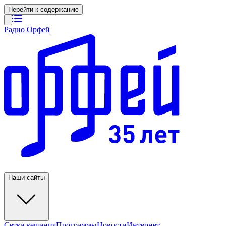
Перейти к содержанию
Радио Орфей
Наши сайты
Сетка вещания
Программы
Новости
Интернет-