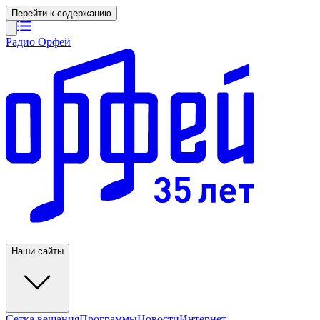
Перейти к содержанию
Радио Орфей
Наши сайты
Сетка вещания
Программы
Новости
Интернет-