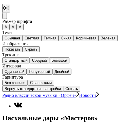
Размер шрифта
А
A
A
Тема
Обычная
Светлая
Темная
Синяя
Коричневая
Зеленая
Изображения
Показать
Скрыть
Трекинг
Стандартный
Средний
Большой
Интервал
Одинарный
Полуторный
Двойной
Гарнитура
Без засечек
С засечками
Вернуть стандартные настройки
Скрыть
Радио классической музыки «Орфей»
Новости
Пасхальные дары «Мастеров»