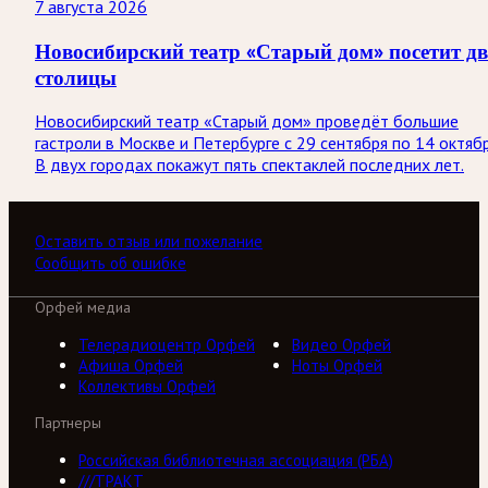
7 августа 2026
Новосибирский театр «Старый дом» посетит дв
столицы
Новосибирский театр «Старый дом» проведёт большие
гастроли в Москве и Петербурге с 29 сентября по 14 октябр
В двух городах покажут пять спектаклей последних лет.
Оставить отзыв или пожелание
Сообщить об ошибке
Орфей медиа
Телерадиоцентр Орфей
Видео Орфей
Афиша Орфей
Ноты Орфей
Коллективы Орфей
Партнеры
Российская библиотечная ассоциация (РБА)
///ТРАКТ