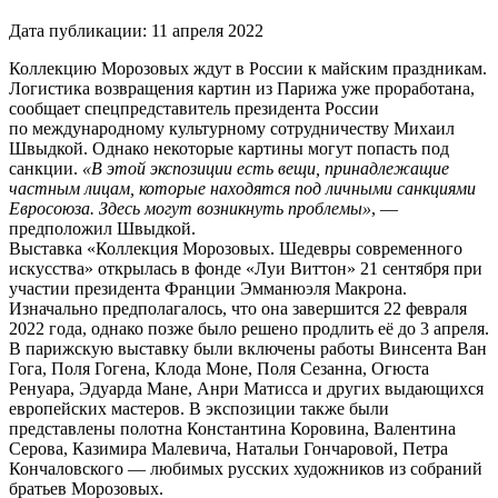
Дата публикации:
11 апреля 2022
Коллекцию Морозовых ждут в России к майским праздникам.
Логистика возвращения картин из Парижа уже проработана,
сообщает спецпредставитель президента России
по международному культурному сотрудничеству Михаил
Швыдкой. Однако некоторые картины могут попасть под
санкции.
«В этой экспозиции есть вещи, принадлежащие
частным лицам, которые находятся под личными санкциями
Евросоюза. Здесь могут возникнуть проблемы»
, —
предположил Швыдкой.
Выставка «Коллекция Морозовых. Шедевры современного
искусства» открылась в фонде «Луи Виттон» 21 сентября при
участии президента Франции Эмманюэля Макрона.
Изначально предполагалось, что она завершится 22 февраля
2022 года, однако позже было решено продлить её до 3 апреля.
В парижскую выставку были включены работы Винсента Ван
Гога, Поля Гогена, Клода Моне, Поля Сезанна, Огюста
Ренуара, Эдуарда Мане, Анри Матисса и других выдающихся
европейских мастеров. В экспозиции также были
представлены полотна Константина Коровина, Валентина
Серова, Казимира Малевича, Натальи Гончаровой, Петра
Кончаловского — любимых русских художников из собраний
братьев Морозовых.