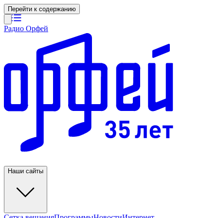
Перейти к содержанию
Радио Орфей
Наши сайты
Сетка вещания
Программы
Новости
Интернет-