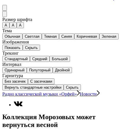
Размер шрифта
А
A
A
Тема
Обычная
Светлая
Темная
Синяя
Коричневая
Зеленая
Изображения
Показать
Скрыть
Трекинг
Стандартный
Средний
Большой
Интервал
Одинарный
Полуторный
Двойной
Гарнитура
Без засечек
С засечками
Вернуть стандартные настройки
Скрыть
Радио классической музыки «Орфей»
Новости
Коллекция Морозовых может
вернуться весной