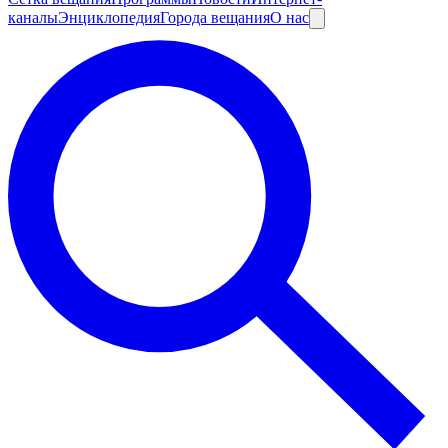
каналы
Энциклопедия
Города вещания
О нас