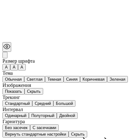
Размер шрифта
А
A
A
Тема
Обычная
Светлая
Темная
Синяя
Коричневая
Зеленая
Изображения
Показать
Скрыть
Трекинг
Стандартный
Средний
Большой
Интервал
Одинарный
Полуторный
Двойной
Гарнитура
Без засечек
С засечками
Вернуть стандартные настройки
Скрыть