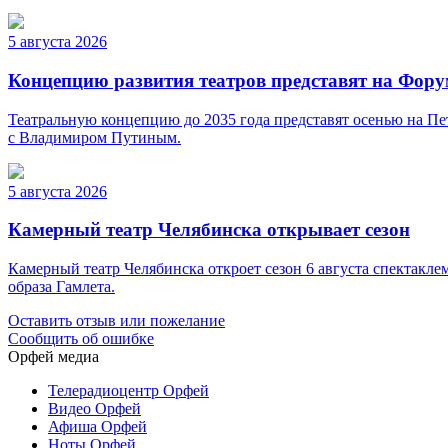
5 августа 2026
Концепцию развития театров представят на Фор
Театральную концепцию до 2035 года представят осенью на Пе
с Владимиром Путиным.
5 августа 2026
Камерный театр Челябинска открывает сезон
Камерный театр Челябинска откроет сезон 6 августа спектакле
образа Гамлета.
Оставить отзыв или пожелание
Сообщить об ошибке
Орфей медиа
Телерадиоцентр Орфей
Видео Орфей
Афиша Орфей
Ноты Орфей