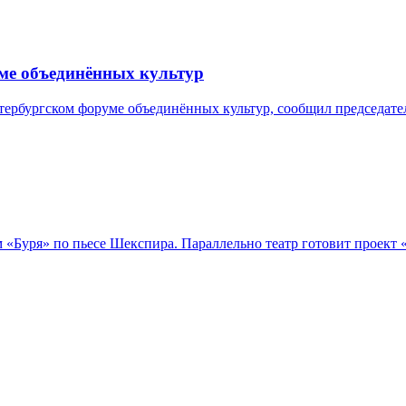
уме объединённых культур
тербургском форуме объединённых культур, сообщил председате
м «Буря» по пьесе Шекспира. Параллельно театр готовит проект 