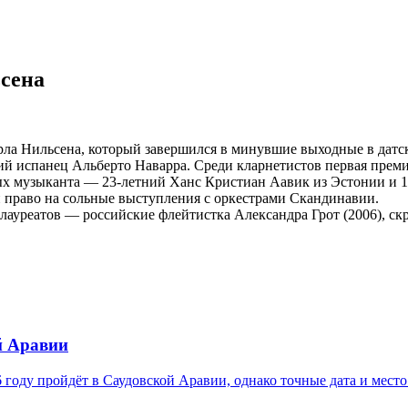
сена
ла Нильсена, который завершился в минувшие выходные в датск
ий испанец Альберто Наварра. Среди кларнетистов первая прем
х музыканта — 23-летний Ханс Кристиан Аавик из Эстонии и 17
и право на сольные выступления с оркестрами Скандинавии.
лауреатов — российские флейтистка Александра Грот (2006), скр
й Аравии
оду пройдёт в Саудовской Аравии, однако точные дата и место