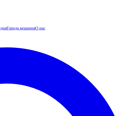
едия
Города вещания
О нас