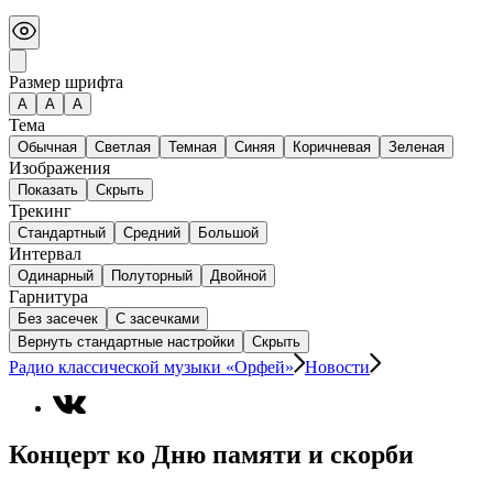
Размер шрифта
А
A
A
Тема
Обычная
Светлая
Темная
Синяя
Коричневая
Зеленая
Изображения
Показать
Скрыть
Трекинг
Стандартный
Средний
Большой
Интервал
Одинарный
Полуторный
Двойной
Гарнитура
Без засечек
С засечками
Вернуть стандартные настройки
Скрыть
Радио классической музыки «Орфей»
Новости
Концерт ко Дню памяти и скорби