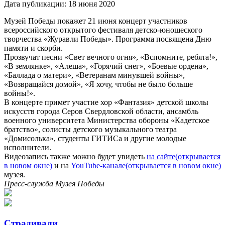
Дата публикации:
18 июня 2020
Музей Победы покажет 21 июня концерт участников
всероссийского открытого фестиваля детско-юношеского
творчества «Журавли Победы». Программа посвящена Дню
памяти и скорби.
Прозвучат песни «Свет вечного огня», «Вспомните, ребята!»,
«В землянке», «Алеша», «Горячий снег», «Боевые ордена»,
«Баллада о матери», «Ветеранам минувшей войны»,
«Возвращайся домой», «Я хочу, чтобы не было больше
войны!».
В концерте примет участие хор «Фантазия» детской школы
искусств города Серов Свердловской области, ансамбль
военного университета Министерства обороны «Кадетское
братство», солисты детского музыкального театра
«Домисолька», студенты ГИТИСа и другие молодые
исполнители.
Видеозапись также можно будет увидеть
на сайте
(открывается
в новом окне)
и на
YouTube-канале
(открывается в новом окне)
музея.
Пресс-служба Музея Победы
Страдивали