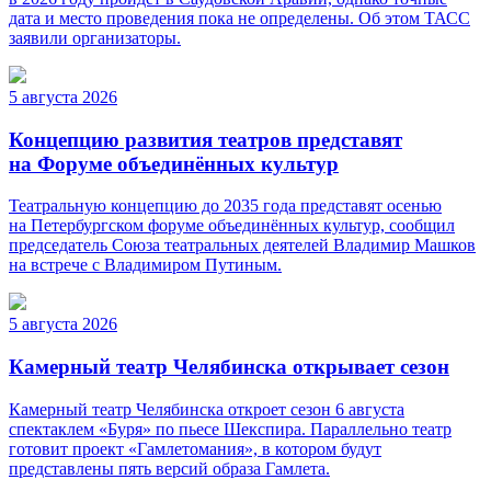
дата и место проведения пока не определены. Об этом ТАСС
заявили организаторы.
5 августа 2026
Концепцию развития театров представят
на Форуме объединённых культур
Театральную концепцию до 2035 года представят осенью
на Петербургском форуме объединённых культур, сообщил
председатель Союза театральных деятелей Владимир Машков
на встрече с Владимиром Путиным.
5 августа 2026
Камерный театр Челябинска открывает сезон
Камерный театр Челябинска откроет сезон 6 августа
спектаклем «Буря» по пьесе Шекспира. Параллельно театр
готовит проект «Гамлетомания», в котором будут
представлены пять версий образа Гамлета.