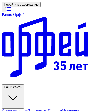
Перейти к содержанию
Радио Орфей
Наши сайты
Сетка вещания
Программы
Новости
Интернет-