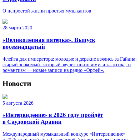
О непростой жизни простых музыкантов
28 марта 2020
«Великолепная пятерка». Выпуск
восемнадцатый
Флейта для императора; молодые и дерзкие взялись за Гайдна;
старый знакомый, который звучит по-новому; и классика, и
романтизм — новые записи на радио «Орфей».
Новости
5 августа 2026
«Интервидение» в 2026 году пройдёт
в Саудовской Аравии
Международный музыкальный конкурс «Интервидение»
в 2026 году пройдёт в Саудовской Аравии, однако точные