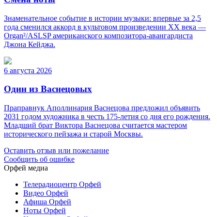
Знаменательное событие в истории музыки: впервые за 2,5
года сменился аккорд в культовом произведении XX века —
Organ²/ASLSP американского композитора-авангардиста
Джона Кейджа.
6 августа 2026
Один из Васнецовых
Праправнук Аполлинария Васнецова предложил объявить
2031 годом художника в честь 175-летия со дня его рождения.
Младший брат Виктора Васнецова считается мастером
исторического пейзажа и старой Москвы.
Оставить отзыв или пожелание
Сообщить об ошибке
Орфей медиа
Телерадиоцентр Орфей
Видео Орфей
Афиша Орфей
Ноты Орфей