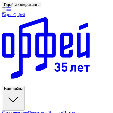
Перейти к содержанию
Радио Орфей
Наши сайты
Сетка вещания
Программы
Новости
Интернет-