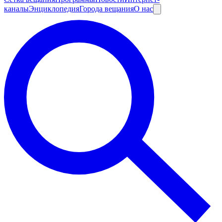
каналы
Энциклопедия
Города вещания
О нас