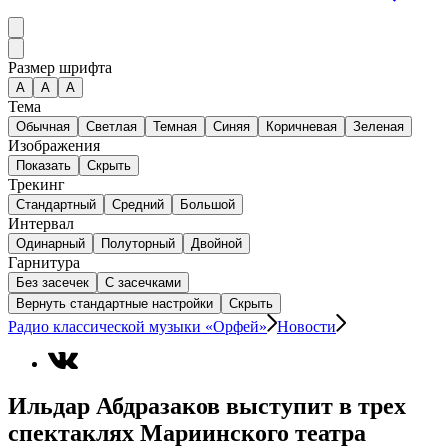
Размер шрифта
А
A
A
Тема
Обычная
Светлая
Темная
Синяя
Коричневая
Зеленая
Изображения
Показать
Скрыть
Трекинг
Стандартный
Средний
Большой
Интервал
Одинарный
Полуторный
Двойной
Гарнитура
Без засечек
С засечками
Вернуть стандартные настройки
Скрыть
Радио классической музыки «Орфей»
Новости
Ильдар Абдразаков выступит в трех
спектаклях Мариинского театра