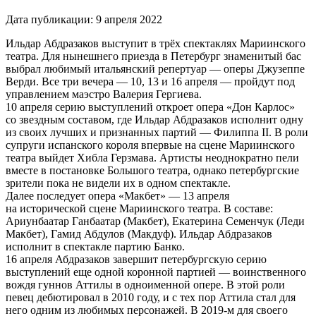
Дата публикации:
9 апреля 2022
Ильдар Абдразаков выступит в трёх спектаклях Мариинского
театра. Для нынешнего приезда в Петербург знаменитый бас
выбрал любимый итальянский репертуар — оперы Джузеппе
Верди. Все три вечера — 10, 13 и 16 апреля — пройдут под
управлением маэстро Валерия Гергиева.
10 апреля серию выступлений откроет опера «Дон Карлос»
со звездным составом, где Ильдар Абдразаков исполнит одну
из своих лучших и признанных партий — Филиппа II. В роли
супруги испанского короля впервые на сцене Мариинского
театра выйдет Хибла Герзмава. Артисты неоднократно пели
вместе в постановке Большого театра, однако петербургские
зрители пока не видели их в одном спектакле.
Далее последует опера «Макбет» — 13 апреля
на исторической сцене Мариинского театра. В составе:
Ариунбаатар Ганбаатар (Макбет), Екатерина Семенчук (Леди
Макбет), Гамид Абдулов (Макдуф). Ильдар Абдразаков
исполнит в спектакле партию Банко.
16 апреля Абдразаков завершит петербургскую серию
выступлений еще одной коронной партией — воинственного
вождя гуннов Аттилы в одноименной опере. В этой роли
певец дебютировал в 2010 году, и с тех пор Аттила стал для
него одним из любимых персонажей. В 2019-м для своего