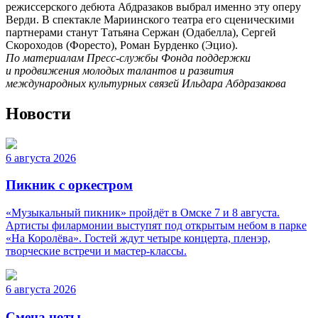
режиссерского дебюта Абдразаков выбрал именно эту оперу
Верди. В спектакле Мариинского театра его сценическими
партнерами станут Татьяна Сержан (Одабелла), Сергей
Скороходов (Форесто), Роман Бурденко (Эцио).
По материалам Пресс-службы Фонда поддержки
и продвижения молодых талантов и развития
международных культурных связей Ильдара Абдразакова
Новости
6 августа 2026
Пикник с оркестром
«Музыкальный пикник» пройдёт в Омске 7 и 8 августа.
Артисты филармонии выступят под открытым небом в парке
«На Королёва». Гостей ждут четыре концерта, пленэр,
творческие встречи и мастер-классы.
6 августа 2026
Смена ноты