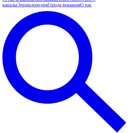
каналы
Энциклопедия
Города вещания
О нас