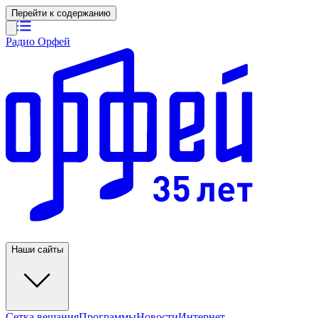
Перейти к содержанию
Радио Орфей
Наши сайты
Сетка вещания
Программы
Новости
Интернет-