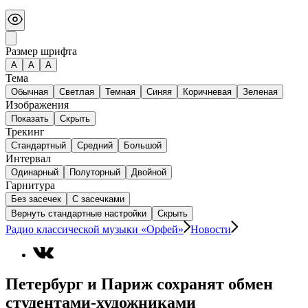
Размер шрифта
А
A
A
Тема
Обычная
Светлая
Темная
Синяя
Коричневая
Зеленая
Изображения
Показать
Скрыть
Трекинг
Стандартный
Средний
Большой
Интервал
Одинарный
Полуторный
Двойной
Гарнитура
Без засечек
С засечками
Вернуть стандартные настройки
Скрыть
Радио классической музыки «Орфей»
Новости
Петербург и Париж сохранят обмен
студентами-художниками