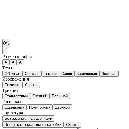
Размер шрифта
А
A
A
Тема
Обычная
Светлая
Темная
Синяя
Коричневая
Зеленая
Изображения
Показать
Скрыть
Трекинг
Стандартный
Средний
Большой
Интервал
Одинарный
Полуторный
Двойной
Гарнитура
Без засечек
С засечками
Вернуть стандартные настройки
Скрыть