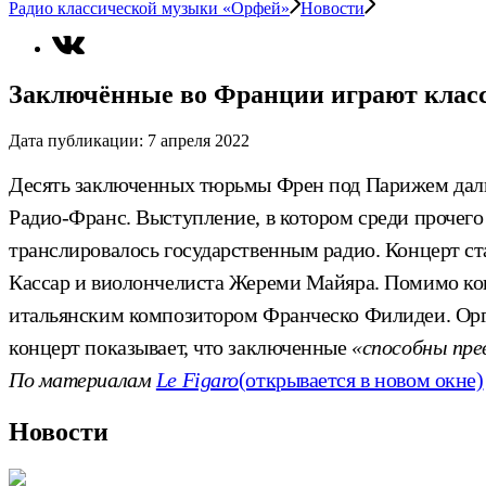
Радио классической музыки «Орфей»
Новости
Заключённые во Франции играют клас
Дата публикации:
7 апреля 2022
Десять заключенных тюрьмы Френ под Парижем дали 
Радио-Франс. Выступление, в котором среди прочего 
транслировалось государственным радио. Концерт с
Кассар и виолончелиста Жереми Майяра. Помимо кон
итальянским композитором Франческо Филидеи. Орг
концерт показывает, что заключенные
«способны пре
По материалам
Le Figaro
(открывается в новом окне)
Новости