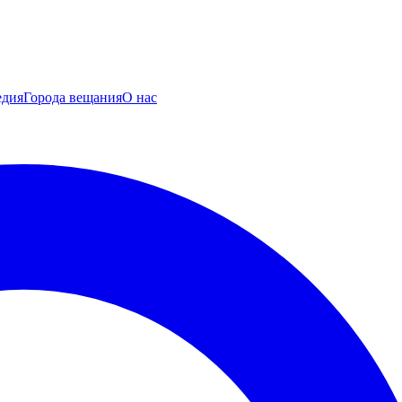
едия
Города вещания
О нас