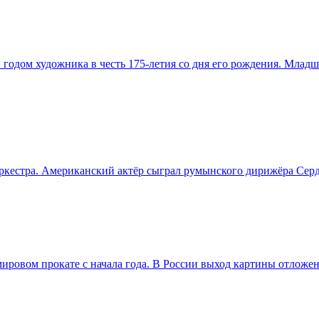
одом художника в честь 175-летия со дня его рождения. Младш
ркестра. Американский актёр сыграл румынского дирижёра Сер
ровом прокате с начала года. В России выход картины отложен 