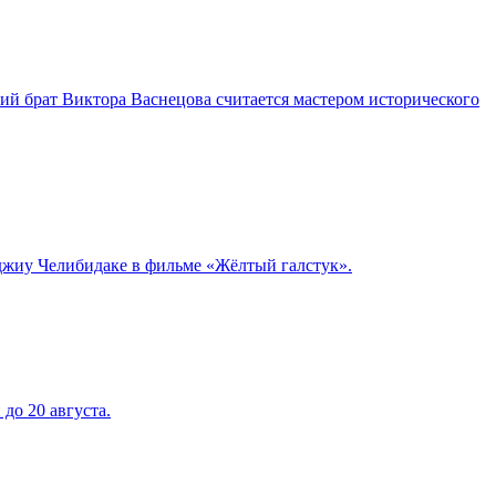
ий брат Виктора Васнецова считается мастером исторического
джиу Челибидаке в фильме «Жёлтый галстук».
до 20 августа.