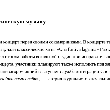
сическую музыку
концерт перед своими сокамерниками. В концерте т
звучали классические хиты «Una furtiva lagrima» Гаэ
тал итогом работы вокальной студии при исправитель
церта, участники планируют также исполнить под зап
анизатором акций выступает служба интеграции Сист
взойти самих себя»
, — заверил журналистов начальни