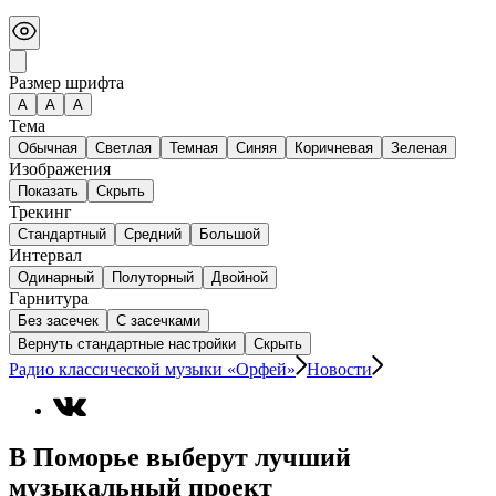
Размер шрифта
А
A
A
Тема
Обычная
Светлая
Темная
Синяя
Коричневая
Зеленая
Изображения
Показать
Скрыть
Трекинг
Стандартный
Средний
Большой
Интервал
Одинарный
Полуторный
Двойной
Гарнитура
Без засечек
С засечками
Вернуть стандартные настройки
Скрыть
Радио классической музыки «Орфей»
Новости
В Поморье выберут лучший
музыкальный проект