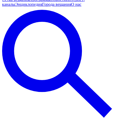
каналы
Энциклопедия
Города вещания
О нас