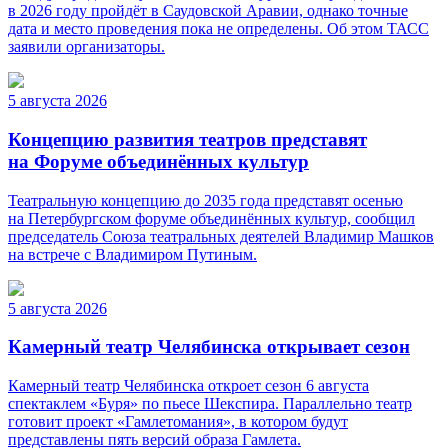
в 2026 году пройдёт в Саудовской Аравии, однако точные
дата и место проведения пока не определены. Об этом ТАСС
заявили организаторы.
5 августа 2026
Концепцию развития театров представят
на Форуме объединённых культур
Театральную концепцию до 2035 года представят осенью
на Петербургском форуме объединённых культур, сообщил
председатель Союза театральных деятелей Владимир Машков
на встрече с Владимиром Путиным.
5 августа 2026
Камерный театр Челябинска открывает сезон
Камерный театр Челябинска откроет сезон 6 августа
спектаклем «Буря» по пьесе Шекспира. Параллельно театр
готовит проект «Гамлетомания», в котором будут
представлены пять версий образа Гамлета.