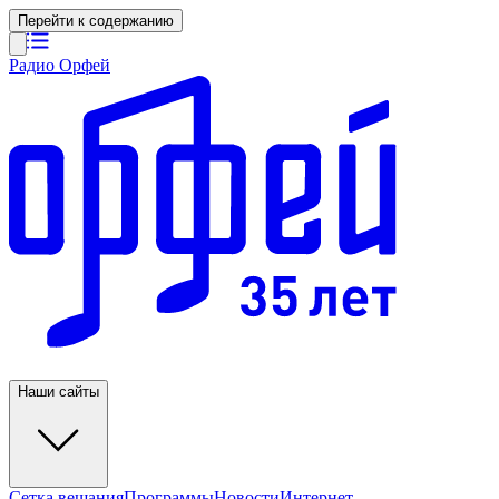
Перейти к содержанию
Радио Орфей
Наши сайты
Сетка вещания
Программы
Новости
Интернет-