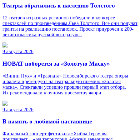
Театры обратились к наследию Толстого
12 театров из разных регионов победили в конкурсе
спектаклей по произведениям Льва Толстого. Все они получат
гранты на реализацию постановок. Проект приурочен к 200-
летию классика русской литературы.
9 августа 2026
НОВАТ поборется за «Золотую Маску»
«Винни Пух» и «Травиата» Новосибирского театра оперы
и балета претендуют на театральную премию «Золотая
маска». Спектакли успешно прошли первый этап отбора.
Их рекомендовали к очному просмотру жюри.
9 августа 2026
В память о любимой наставнице
Финальный концерт фестиваля «Хибла Герзмава
приглашает…» на территории Абхазии завершился