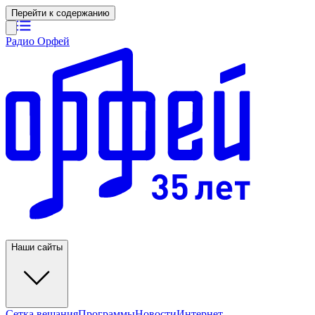
Перейти к содержанию
Радио Орфей
Наши сайты
Сетка вещания
Программы
Новости
Интернет-