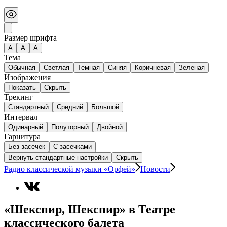
Размер шрифта
А
A
A
Тема
Обычная
Светлая
Темная
Синяя
Коричневая
Зеленая
Изображения
Показать
Скрыть
Трекинг
Стандартный
Средний
Большой
Интервал
Одинарный
Полуторный
Двойной
Гарнитура
Без засечек
С засечками
Вернуть стандартные настройки
Скрыть
Радио классической музыки «Орфей»
Новости
«Шекспир, Шекспир» в Театре
классического балета