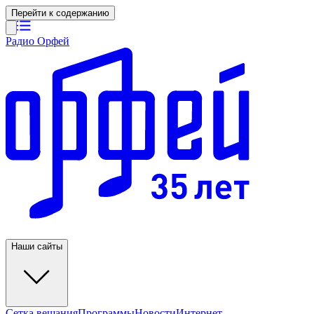
Перейти к содержанию
Радио Орфей
Наши сайты
Сетка вещания
Программы
Новости
Интернет-