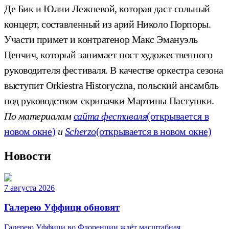
Де Бик и Юлии Лежневой, которая даст сольный
концерт, составленный из арий Николо Порпоры.
Участи примет и контратенор Макс Эмануэль
Ценчич, который занимает пост художественного
руководителя фестиваля. В качестве оркестра сезона
выступит Orkiestra Historyczna, польский ансамбль
под руководством скрипачки Мартины Пастушки.
По материалам
сайта фестиваля
(открывается в
новом окне)
и
Scherzo
(открывается в новом окне)
Новости
7 августа 2026
Галерею Уффици обновят
Галерею Уффици во Флоренции ждёт масштабная