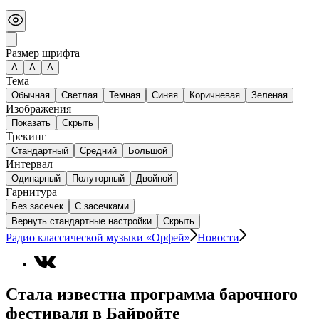
Размер шрифта
А
A
A
Тема
Обычная
Светлая
Темная
Синяя
Коричневая
Зеленая
Изображения
Показать
Скрыть
Трекинг
Стандартный
Средний
Большой
Интервал
Одинарный
Полуторный
Двойной
Гарнитура
Без засечек
С засечками
Вернуть стандартные настройки
Скрыть
Радио классической музыки «Орфей»
Новости
Стала известна программа барочного
фестиваля в Байройте