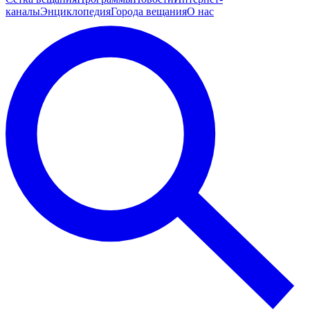
каналы
Энциклопедия
Города вещания
О нас