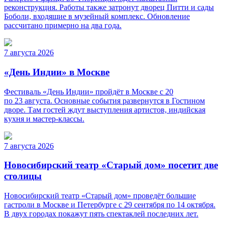
реконструкция. Работы также затронут дворец Питти и сады
Боболи, входящие в музейный комплекс. Обновление
рассчитано примерно на два года.
7 августа 2026
«День Индии» в Москве
Фестиваль «День Индии» пройдёт в Москве с 20
по 23 августа. Основные события развернутся в Гостином
дворе. Там гостей ждут выступления артистов, индийская
кухня и мастер-классы.
7 августа 2026
Новосибирский театр «Старый дом» посетит две
столицы
Новосибирский театр «Старый дом» проведёт большие
гастроли в Москве и Петербурге с 29 сентября по 14 октября.
В двух городах покажут пять спектаклей последних лет.