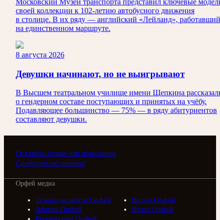
Московский Музей транспорта представил ключевые модел
своей коллекции к 102-летию автобусного движения
в столице. В их ряду — английский «Лейланд», работавши
на единственном маршруте.
8 августа 2026
Девушки начинают, но не выигрывают
В Высшем театральном училище имени Щепкина рассказал
о гендерном составе поступающих и принятых на учёбу.
Подавляющее большинство — 75% — в ряду абитуриентов
составляют девушки.
Оставить отзыв или пожелание
Сообщить об ошибке
Орфей медиа
Телерадиоцентр Орфей
Видео Орфей
Афиша Орфей
Ноты Орфей
Коллективы Орфей