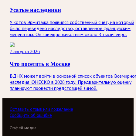
Усатые наследники
У котов Эрмитажа появился собственный счёт, на который
было переведено наследство, оставленное французским
меценатом. Он завещал животным около 3 тысяч евро.
7 августа 2026
Что посетить в Москве
ВДНХ может войти в основной список объектов Всемирно
наследия ЮНЕСКО в 2028 году. Предварительную оценку
планируют провести предстоящей зимой.
Оставить отзыв или пожелание
Сообщить об ошибке
Орфей медиа