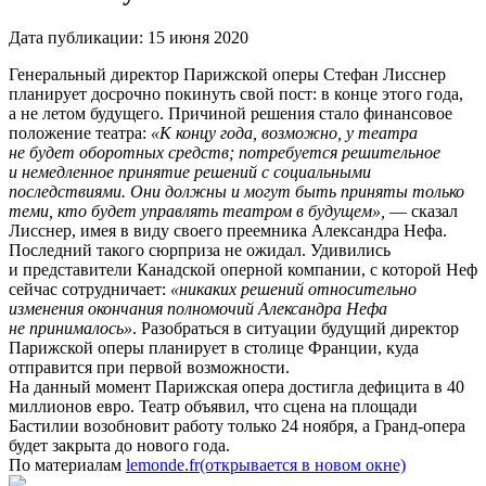
Дата публикации:
15 июня 2020
Генеральный директор Парижской оперы Стефан Лисснер
планирует досрочно покинуть свой пост: в конце этого года,
а не летом будущего. Причиной решения стало финансовое
положение театра:
«К концу года, возможно, у театра
не будет оборотных средств; потребуется решительное
и немедленное принятие решений с социальными
последствиями. Они должны и могут быть приняты только
теми, кто будет управлять театром в будущем»,
— сказал
Лисснер, имея в виду своего преемника Александра Нефа.
Последний такого сюрприза не ожидал. Удивились
и представители Канадской оперной компании, с которой Неф
сейчас сотрудничает:
«никаких решений относительно
изменения окончания полномочий Александра Нефа
не принималось»
. Разобраться в ситуации будущий директор
Парижской оперы планирует в столице Франции, куда
отправится при первой возможности.
На данный момент Парижская опера достигла дефицита в 40
миллионов евро. Театр объявил, что сцена на площади
Бастилии возобновит работу только 24 ноября, а Гранд-опера
будет закрыта до нового года.
По материалам
lemonde.fr
(открывается в новом окне)