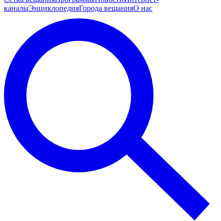
каналы
Энциклопедия
Города вещания
О нас