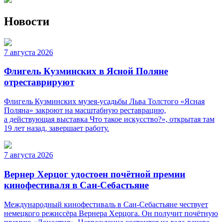
Новости
7 августа 2026
Флигель Кузминских в Ясной Поляне
отреставрируют
Флигель Кузминских музея-усадьбы Льва Толстого «Ясная
Поляна» закроют на масштабную реставрацию,
а действующая выставка Что такое искусство?», открытая там
19 лет назад, завершает работу.
7 августа 2026
Вернер Херцог удостоен почётной премии
кинофестиваля в Сан-Себастьяне
Международный кинофестиваль в Сан-Себастьяне чествует
немецкого режиссёра Вернера Херцога. Он получит почётную