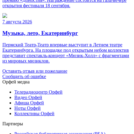
премию «Доностия». Награждение состоится на гала-вечере
открытия фестиваля 18 сентября.
7 августа 2026
Музыка, лето, Екатеринбург
Пермский Театр-Театр впервые выступит в Летнем театре
Екатеринбурга. На площадке под открытым небом коллектив
представит спектакль-концерт «Мюзик-Холл» с фрагментами
из мировых мюзиклов.
Оставить отзыв или пожелание
Сообщить об ошибке
Орфей медиа
Телерадиоцентр Орфей
Видео Орфей
Афиша Орфей
Ноты Орфей
Коллективы Орфей
Партнеры
Российская библиотечная ассоциация (РБА)