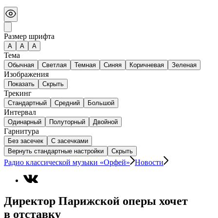
Размер шрифта
А
A
A
Тема
Обычная
Светлая
Темная
Синяя
Коричневая
Зеленая
Изображения
Показать
Скрыть
Трекинг
Стандартный
Средний
Большой
Интервал
Одинарный
Полуторный
Двойной
Гарнитура
Без засечек
С засечками
Вернуть стандартные настройки
Скрыть
Радио классической музыки «Орфей»
Новости
Директор Парижской оперы хочет
в отставку