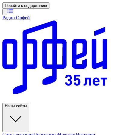
Перейти к содержанию
Радио Орфей
Наши сайты
Сетка вещания
Программы
Новости
Интернет-