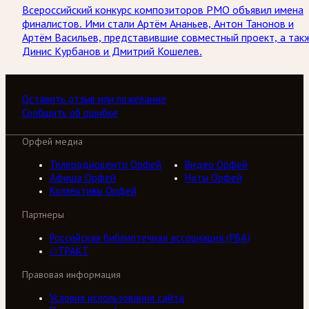
Всероссийский конкурс композиторов РМО объявил имена
финалистов. Ими стали Артём Ананьев, Антон Танонов и
Артём Васильев, представившие совместный проект, а так
Динис Курбанов и Дмитрий Кошелев.
Оставить отзыв или пожелание
Сообщить об ошибке
Орфей медиа
Телерадиоцентр Орфей
Видео Орфей
Афиша Орфей
Ноты Орфей
Коллективы Орфей
Партнеры
Российская библиотечная ассоциация (РБА)
///ТРАКТ
Правовая информация
Условия использования сайта