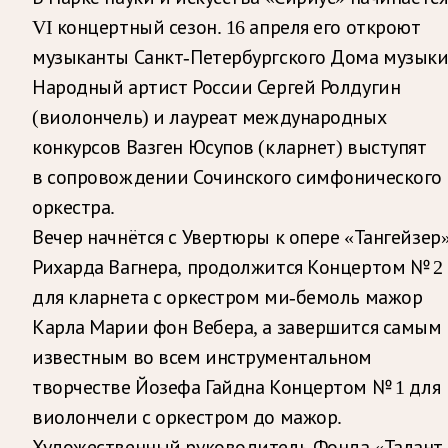
VI концертный сезон. 16 апреля его откроют
музыканты Санкт-Петербургского Дома музыки
Народный артист России Сергей Ролдугин
(виолончель) и лауреат международных
конкурсов Вазген Юсупов (кларнет) выступят
в сопровождении Сочинского симфонического
оркестра.
Вечер начнётся с Увертюры к опере «Тангейзер
Рихарда Вагнера, продолжится Концертом № 2
для кларнета с оркестром ми-бемоль мажор
Карла Марии фон Вебера, а завершится самым
известным во всем инструментальном
творчестве Йозефа Гайдна Концертом № 1 для
виолончели с оркестром
до мажор.
Художественный руководитель Фонда «Талант