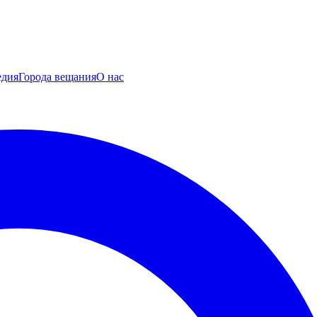
едия
Города вещания
О нас