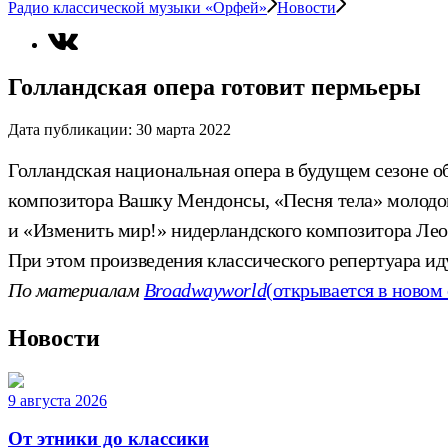
Радио классической музыки «Орфей»
Новости
Голландская опера готовит пермьеры
Дата публикации:
30 марта 2022
Голландская национальная опера в будущем сезоне о
композитора Вашку Мендонсы, «Песня тела» молодог
и «Изменить мир!» нидерландского композитора Леон
При этом произведения классического репертуара и
По материалам
Broadwayworld
(открывается в новом
Новости
9 августа 2026
От этники до классики