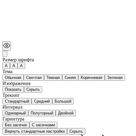
Размер шрифта
А
A
A
Тема
Обычная
Светлая
Темная
Синяя
Коричневая
Зеленая
Изображения
Показать
Скрыть
Трекинг
Стандартный
Средний
Большой
Интервал
Одинарный
Полуторный
Двойной
Гарнитура
Без засечек
С засечками
Вернуть стандартные настройки
Скрыть