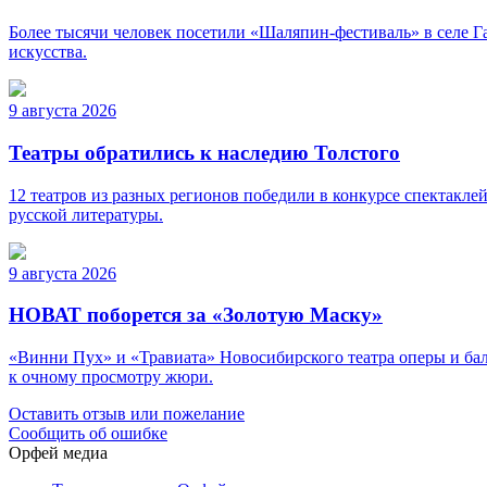
Более тысячи человек посетили «Шаляпин-фестиваль» в селе Г
искусства.
9 августа 2026
Театры обратились к наследию Толстого
12 театров из разных регионов победили в конкурсе спектакле
русской литературы.
9 августа 2026
НОВАТ поборется за «Золотую Маску»
«Винни Пух» и «Травиата» Новосибирского театра оперы и ба
к очному просмотру жюри.
Оставить отзыв или пожелание
Сообщить об ошибке
Орфей медиа