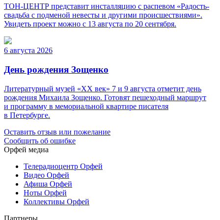
ТОН-ЦЕНТР представит инсталляцию с распевом «Радость-
свадьба с подменой невесты и другими происшествиями».
Увидеть проект можно с 13 августа по 20 сентября.
6 августа 2026
День рождения Зощенко
Литературный музей «ХХ век» 7 и 9 августа отметит день
рождения Михаила Зощенко. Готовят пешеходный маршрут
и программу в мемориальной квартире писателя
в Петербурге.
Оставить отзыв или пожелание
Сообщить об ошибке
Орфей медиа
Телерадиоцентр Орфей
Видео Орфей
Афиша Орфей
Ноты Орфей
Коллективы Орфей
Партнеры