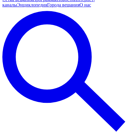
каналы
Энциклопедия
Города вещания
О нас