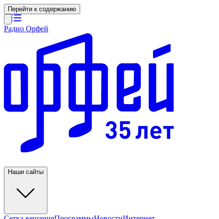
Перейти к содержанию
Радио Орфей
Наши сайты
Сетка вещания
Программы
Новости
Интернет-