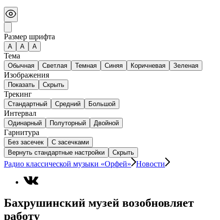
Размер шрифта
А
A
A
Тема
Обычная
Светлая
Темная
Синяя
Коричневая
Зеленая
Изображения
Показать
Скрыть
Трекинг
Стандартный
Средний
Большой
Интервал
Одинарный
Полуторный
Двойной
Гарнитура
Без засечек
С засечками
Вернуть стандартные настройки
Скрыть
Радио классической музыки «Орфей»
Новости
Бахрушинский музей возобновляет
работу