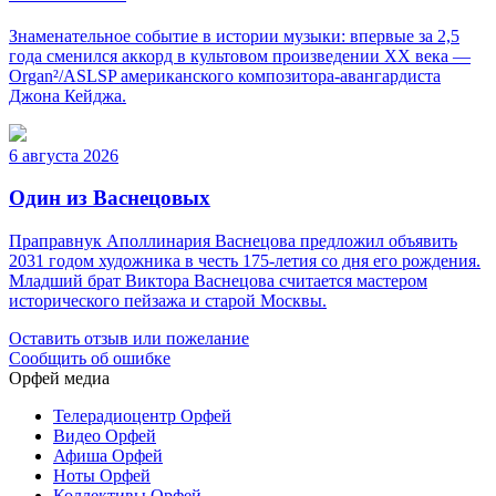
Знаменательное событие в истории музыки: впервые за 2,5
года сменился аккорд в культовом произведении XX века —
Organ²/ASLSP американского композитора-авангардиста
Джона Кейджа.
6 августа 2026
Один из Васнецовых
Праправнук Аполлинария Васнецова предложил объявить
2031 годом художника в честь 175-летия со дня его рождения.
Младший брат Виктора Васнецова считается мастером
исторического пейзажа и старой Москвы.
Оставить отзыв или пожелание
Сообщить об ошибке
Орфей медиа
Телерадиоцентр Орфей
Видео Орфей
Афиша Орфей
Ноты Орфей
Коллективы Орфей