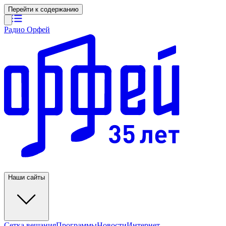
Перейти к содержанию
Радио Орфей
Наши сайты
Сетка вещания
Программы
Новости
Интернет-