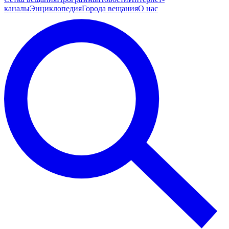
каналы
Энциклопедия
Города вещания
О нас