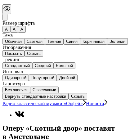
Размер шрифта
А
A
A
Тема
Обычная
Светлая
Темная
Синяя
Коричневая
Зеленая
Изображения
Показать
Скрыть
Трекинг
Стандартный
Средний
Большой
Интервал
Одинарный
Полуторный
Двойной
Гарнитура
Без засечек
С засечками
Вернуть стандартные настройки
Скрыть
Радио классической музыки «Орфей»
Новости
Оперу «Скотный двор» поставят
в Амстердаме