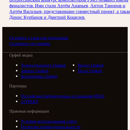
финалистов. Ими стали Артём Ананьев, Антон Танонов и
Артём Васильев, представившие совместный проект, а такж
Динис Курбанов и Дмитрий Кошелев.
Оставить отзыв или пожелание
Сообщить об ошибке
Орфей медиа
Телерадиоцентр Орфей
Видео Орфей
Афиша Орфей
Ноты Орфей
Коллективы Орфей
Партнеры
Российская библиотечная ассоциация (РБА)
///ТРАКТ
Правовая информация
Условия использования сайта
Политика конфиденциальности