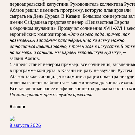
первоапрельский капустник. Руководитель коллектива Руст
Абязов решил изменить программу, которую планировали
сыграть на День Дурака. В Казани, Большом концертном зал
имени Сайдашева представят вечер «Неизвестная Европа
в барочном звучании». Прозвучат сочинения XVII–XVIII век
европейских композиторов.
«Это своего рода пример так
называемым западным партнёрам, что ко всему можно
относиться цивилизованно, в том числе в искусстве. В отв
на их меры и санкции мы играем европейскую музыку»
, —
заявил Абязов.
1 апреля станет вечером премьер: все сочинения, заявленны
в программе концерта, в Казани ни разу не звучали. Рустем
Абязов также сообщил, что администрация оркестра не буде
повышать цены на билеты — как минимум до конца сезона.
Все заявленные ранее в афише концерты должны состояться
По материалам пресс-службы оркестра
Новости
8 августа 2026