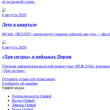
её на родной сцене.
6 августа 2026
Лето в квартале
Музей «ЗИЛАРТ» анонсирует главное событие августа — фест
6 августа 2026
«Три сестры» в пейзажах Перми
Уличная лаборатория молодой режиссуры «РЕЖ.ЛАБ» впервые пр
«Три сестры».
Оставить отзыв или пожелание
Сообщить об ошибке
Орфей медиа
Телерадиоцентр Орфей
Видео Орфей
Афиша Орфей
Ноты Орфей