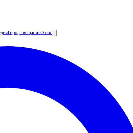
едия
Города вещания
О нас