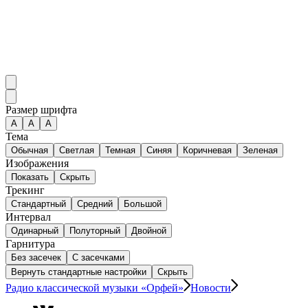
Размер шрифта
А
A
A
Тема
Обычная
Светлая
Темная
Синяя
Коричневая
Зеленая
Изображения
Показать
Скрыть
Трекинг
Стандартный
Средний
Большой
Интервал
Одинарный
Полуторный
Двойной
Гарнитура
Без засечек
С засечками
Вернуть стандартные настройки
Скрыть
Радио классической музыки «Орфей»
Новости