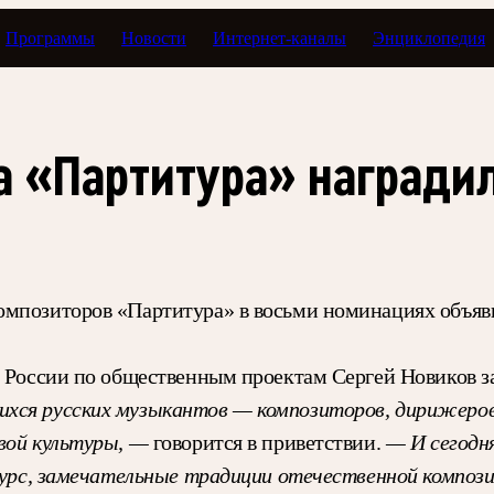
Программы
Новости
Интернет-каналы
Энциклопедия
а «Партитура» наградил
омпозиторов «Партитура» в восьми номинациях объяв
а России по общественным проектам Сергей Новиков 
хся русских музыкантов — композиторов, дирижеров
овой культуры, —
говорится в приветствии.
— И сегодня
онкурс, замечательные традиции отечественной компо