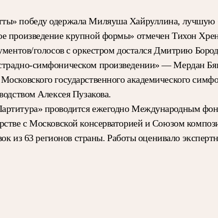
тты» победу одержала Миляуша Хайруллина, лучшую 
ое произведение крупной формы» отмечен Тихон Хре
рументов/голосов с оркестром достался Дмитрию Боро
Эстрадно-симфоническом произведении» — Мердан Б
 Московского государственного академического симфо
водством Алексея Пузакова.
Партитура» проводится ежегодно Международным фон
рстве с Московской консерваторией и Союзом композ
явок из 63 регионов страны. Работы оценивало экспер