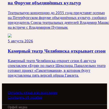
на Форуме объединённых культур
Театральную концепцию до 2035 года представят осенью
на Петербургском форуме объединённых культур, сообщил
председатель Союза театральных деятелей Владимир Машк
на встрече с Владимиром Путиным.
5 августа 2026
Камерный театр Челябинска открывает сезон
Камерный театр Челябинска откроет сезон 6 августа
спектаклем «Буря» по пьесе Шекспира. Параллельно театр
готовит проект «Гамлетомания», в котором будут
представлены пять версий образа Гамлета.
Оставить отзыв или пожелание
Сообщить об ошибке
Орфей медиа