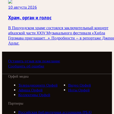
10 августа 2026
Храм, орган и голос
В Пицундском храме состоялся заключительный концерт
абхазской части XXIV Музыкального фестиваля «Хибла
Герзмава приглашает…». Подробности — в репортаже Дженн
Арльт.
Оставить отзыв или пожелание
Сообщить об ошибке
Орфей медиа
Телерадиоцентр Орфей
Видео Орфей
Афиша Орфей
Ноты Орфей
Коллективы Орфей
Партнеры
Российская библиотечная ассоциация (РБА)