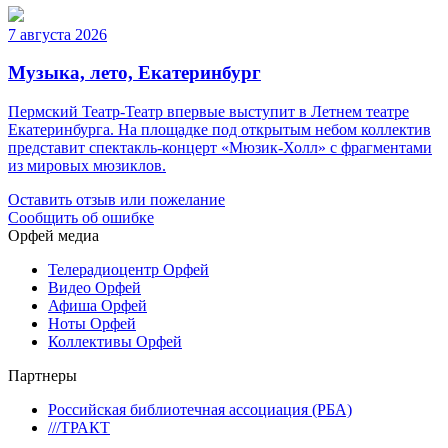
7 августа 2026
Музыка, лето, Екатеринбург
Пермский Театр-Театр впервые выступит в Летнем театре
Екатеринбурга. На площадке под открытым небом коллектив
представит спектакль-концерт «Мюзик-Холл» с фрагментами
из мировых мюзиклов.
Оставить отзыв или пожелание
Сообщить об ошибке
Орфей медиа
Телерадиоцентр Орфей
Видео Орфей
Афиша Орфей
Ноты Орфей
Коллективы Орфей
Партнеры
Российская библиотечная ассоциация (РБА)
///ТРАКТ