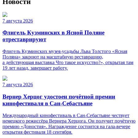
Новости
7 августа 2026
Флигель Кузминских в Ясной Поляне
отреставрируют
Флигель Кузминских музея-усадьбы Льва Толстого «Ясная
Поляна» закроют на масштабную реставрацию,
а действующая выставка Что такое искусство?», открытая там
19 лет назад, завершает работу.
7 августа 2026
Вернер Херцог удостоен почётной премии
кинофестиваля в Сан-Себастьяне
Международный кинофестиваль в Сан-Себастьяне чествует
немецкого режиссёра Вернера Херцога. Он получит почётную
премию «Доностия». Награждение состоится на гала-вечере
открытия фестиваля 18 сентября.