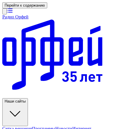
Перейти к содержанию
Радио Орфей
Наши сайты
Сетка вещания
Программы
Новости
Интернет-