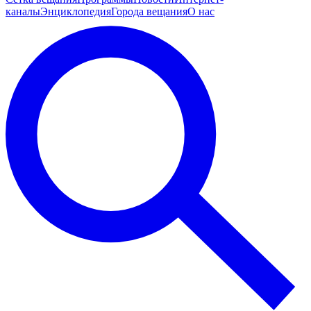
каналы
Энциклопедия
Города вещания
О нас