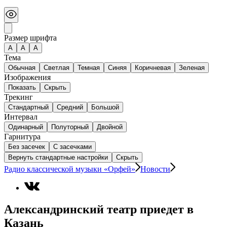
Размер шрифта
А
A
A
Тема
Обычная
Светлая
Темная
Синяя
Коричневая
Зеленая
Изображения
Показать
Скрыть
Трекинг
Стандартный
Средний
Большой
Интервал
Одинарный
Полуторный
Двойной
Гарнитура
Без засечек
С засечками
Вернуть стандартные настройки
Скрыть
Радио классической музыки «Орфей»
Новости
Александринский театр приедет в
Казань