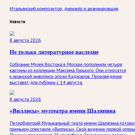
Итальянский композитор, дирижёр и аранжировщик
Новости
8 августа 2026
Не только литературное наследие
Собрание Музея Востока в Москве пополнили четыре
картины из коллекции Максима Горького. Они относятся
к иранской живописи эпохи Каджаров. Произведения
выставят для публики с 14 августа.
8 августа 2026
«Виллисы» музтеатра имени Шаляпина
Петербургский Музыкальный театр имени Шаляпина готови
премьеру спектакля «Виллисы». Своё видение первой опер