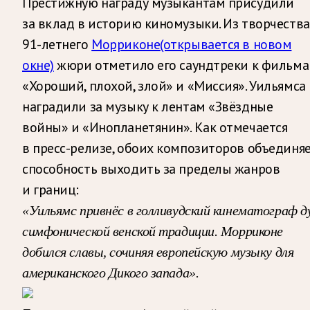
Престижную награду музыкантам присудили
за вклад в историю киномузыки. Из творчества
91-летнего
Морриконе
(открывается в новом
окне)
жюри отметило его саундтреки к фильм
«Хороший, плохой, злой» и «Миссия». Уильямса
наградили за музыку к лентам «Звёздные
войны» и «Инопланетянин». Как отмечается
в пресс-релизе, обоих композиторов объединя
способность выходить за пределы жанров
и границ:
«Уильямс привнёс в голливудский кинематограф д
симфонической венской традиции. Морриконе
добился славы, сочиняя европейскую музыку для
американского Дикого запада».