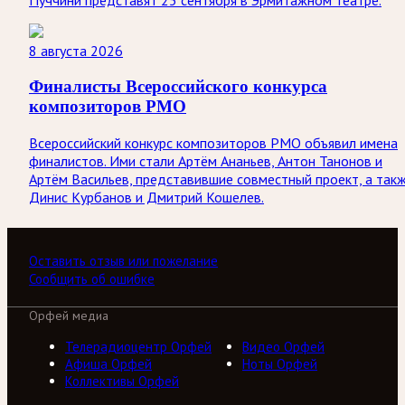
Пуччини представят 25 сентября в Эрмитажном театре.
8 августа 2026
Финалисты Всероссийского конкурса
композиторов РМО
Всероссийский конкурс композиторов РМО объявил имена
финалистов. Ими стали Артём Ананьев, Антон Танонов и
Артём Васильев, представившие совместный проект, а так
Динис Курбанов и Дмитрий Кошелев.
Оставить отзыв или пожелание
Сообщить об ошибке
Орфей медиа
Телерадиоцентр Орфей
Видео Орфей
Афиша Орфей
Ноты Орфей
Коллективы Орфей