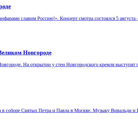
роде
нфарами славим Россию!». Концерт смотра состоялся 5 августа
 Великом Новгороде
 Новгороде. На открытии у стен Новгородского кремля выступя
ста в соборе Святых Петра и Павла в Москве. Музыку Вивальди