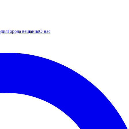
едия
Города вещания
О нас