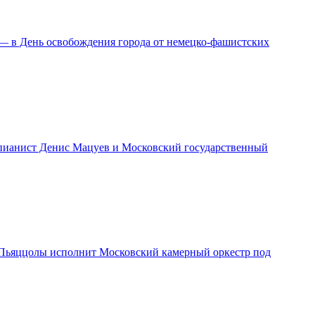
 — в День освобождения города от немецко-фашистских
т пианист Денис Мацуев и Московский государственный
 и Пьяццолы исполнит Московский камерный оркестр под