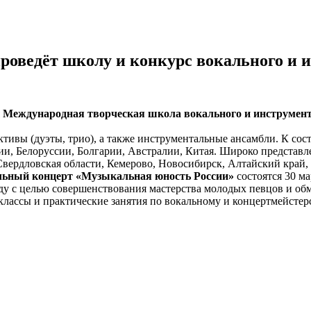
оведёт школу и конкурс вокального и и
я
Международная творческая школа вокального и инструмент
тивы (дуэты, трио), а также инструментальные ансамбли. К сост
ссии, Белоруссии, Болгарии, Австралии, Китая. Широко представ
Свердловская области, Кемерово, Новосибирск, Алтайский край,
льный концерт «Музыкальная юность России»
состоятся 30 ма
оду с целью совершенствования мастерства молодых певцов и о
лассы и практические занятия по вокальному и концертмейстерск