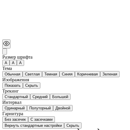
Размер шрифта
А
A
A
Тема
Обычная
Светлая
Темная
Синяя
Коричневая
Зеленая
Изображения
Показать
Скрыть
Трекинг
Стандартный
Средний
Большой
Интервал
Одинарный
Полуторный
Двойной
Гарнитура
Без засечек
С засечками
Вернуть стандартные настройки
Скрыть