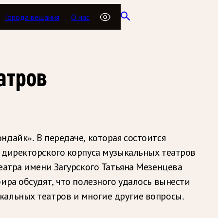
Города вещания
О нас
атров
дайк». В передаче, которая состоится
 директорского корпуса музыкальных театров
еатра имени Загурского Татьяна Мезенцева
ира обсудят, что полезного удалось вынести
кальных театров и многие другие вопросы.