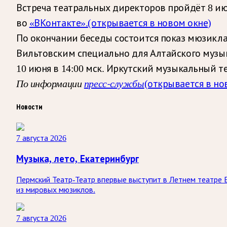
Встреча театральных директоров пройдёт 8 ию
во
«ВКонтакте».
(открывается в новом окне)
По окончании беседы состоится показ мюзикл
Вильтовским специально для Алтайского музык
10 июня в 14:00 мск. Иркутский музыкальный 
По информации
пресс-службы
(открывается в но
Новости
7 августа 2026
Музыка, лето, Екатеринбург
Пермский Театр-Театр впервые выступит в Летнем театре 
из мировых мюзиклов.
7 августа 2026