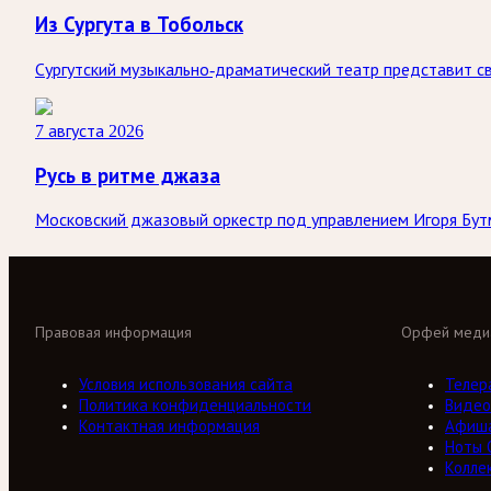
Из Сургута в Тобольск
Сургутский музыкально-драматический театр представит св
7 августа 2026
Русь в ритме джаза
Московский джазовый оркестр под управлением Игоря Бутм
Правовая информация
Орфей меди
Условия использования сайта
Телер
Политика конфиденциальности
Видео
Контактная информация
Афиш
Ноты 
Колле