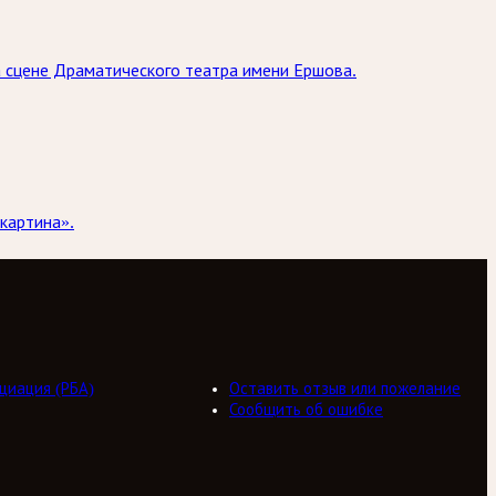
на сцене Драматического театра имени Ершова.
картина».
циация (РБА)
Оставить отзыв или пожелание
Сообщить об ошибке