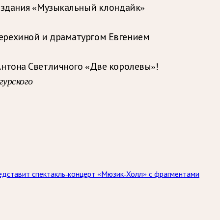
 издания «Музыкальный клондайк»
Терехиной и драматургом Евгением
Антона Светличного «Две королевы»!
гурского
едставит спектакль-концерт «Мюзик-Холл» с фрагментами