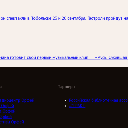
ои спектакли в Тобольске 25 и 26 сентября. Гастроли пройдут 
ана готовит свой первый музыкальный клип — «Русь. Ожившая 
а
Партнеры
адиоцентр Орфей
Российская библиотечная ассо
 Орфей
///ТРАКТ
а Орфей
Орфей
ктивы Орфей