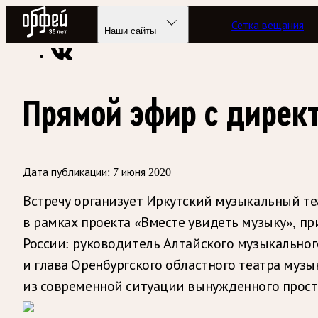
Радио Орфей
Сетка вещания
Радио классической музыки «Орфей»
Новости
Наши сайты
Прямой эфир с дирек
Дата публикации:
7 июня 2020
Встречу организует Иркутский музыкальный те
в рамках проекта «Вместе увидеть музыку», п
России: руководитель Алтайского музыкального
и глава Оренбургского областного театра музы
из современной ситуации вынужденного просто