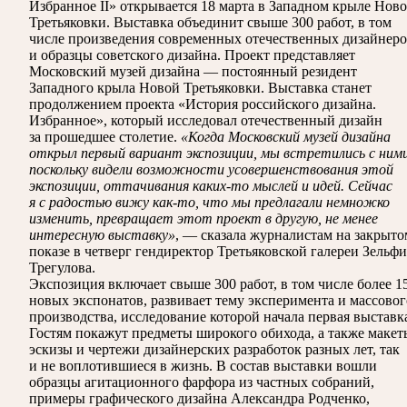
Избранное II» открывается 18 марта в Западном крыле Нов
Третьяковки. Выставка объединит свыше 300 работ, в том
числе произведения современных отечественных дизайнер
и образцы советского дизайна. Проект представляет
Московский музей дизайна — постоянный резидент
Западного крыла Новой Третьяковки. Выставка станет
продолжением проекта «История российского дизайна.
Избранное», который исследовал отечественный дизайн
за прошедшее столетие.
«Когда Московский музей дизайна
открыл первый вариант экспозиции, мы встретились с ними
поскольку видели возможности усовершенствования этой
экспозиции, оттачивания каких-то мыслей и идей. Сейчас
я с радостью вижу как-то, что мы предлагали немножко
изменить, превращает этот проект в другую, не менее
интересную выставку»
, — сказала журналистам на закрыто
показе в четверг гендиректор Третьяковской галереи Зельф
Трегулова.
Экспозиция включает свыше 300 работ, в том числе более 1
новых экспонатов, развивает тему эксперимента и массовог
производства, исследование которой начала первая выставк
Гостям покажут предметы широкого обихода, а также макет
эскизы и чертежи дизайнерских разработок разных лет, так
и не воплотившиеся в жизнь. В состав выставки вошли
образцы агитационного фарфора из частных собраний,
примеры графического дизайна Александра Родченко,