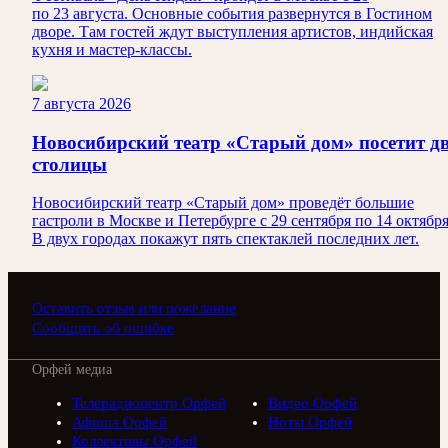
по 23 августа. Основные события развернутся в Гостином
дворе. Там гостей ждут выступления артистов, индийская
кухня и мастер-классы.
7 августа 2026
Новосибирский театр «Старый дом» посетит д
столицы
Новосибирский театр «Старый дом» проведёт большие
гастроли в Москве и Петербурге с 29 сентября по 14 октября
В двух городах покажут пять спектаклей последних лет.
Оставить отзыв или пожелание
Сообщить об ошибке
Орфей медиа
Телерадиоцентр Орфей
Видео Орфей
Афиша Орфей
Ноты Орфей
Коллективы Орфей