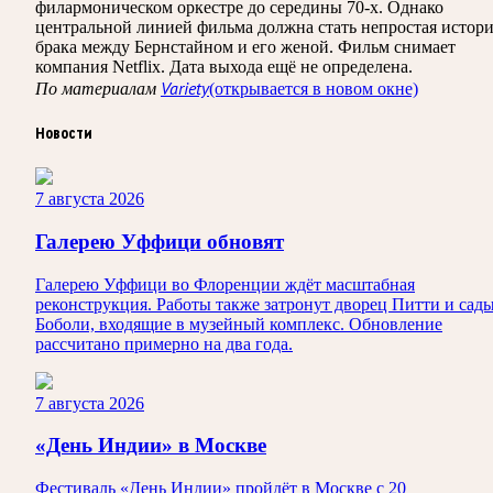
филармоническом оркестре до середины 70-х. Однако
центральной линией фильма должна стать непростая истор
брака между Бернстайном и его женой. Фильм снимает
компания Netflix. Дата выхода ещё не определена.
По материалам
Variety
(открывается в новом окне)
Новости
7 августа 2026
Галерею Уффици обновят
Галерею Уффици во Флоренции ждёт масштабная
реконструкция. Работы также затронут дворец Питти и сад
Боболи, входящие в музейный комплекс. Обновление
рассчитано примерно на два года.
7 августа 2026
«День Индии» в Москве
Фестиваль «День Индии» пройдёт в Москве с 20