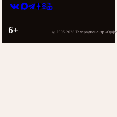
6+
©
2005
-
2026
Телерадиоцентр «Орф