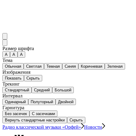
Размер шрифта
А
A
A
Тема
Обычная
Светлая
Темная
Синяя
Коричневая
Зеленая
Изображения
Показать
Скрыть
Трекинг
Стандартный
Средний
Большой
Интервал
Одинарный
Полуторный
Двойной
Гарнитура
Без засечек
С засечками
Вернуть стандартные настройки
Скрыть
Радио классической музыки «Орфей»
Новости