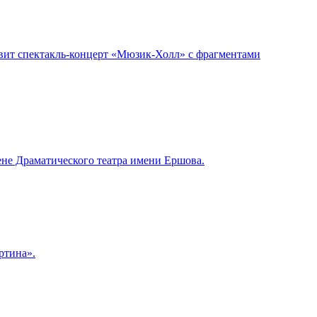
авит спектакль-концерт «Мюзик-Холл» с фрагментами
цене Драматического театра имени Ершова.
ртина».