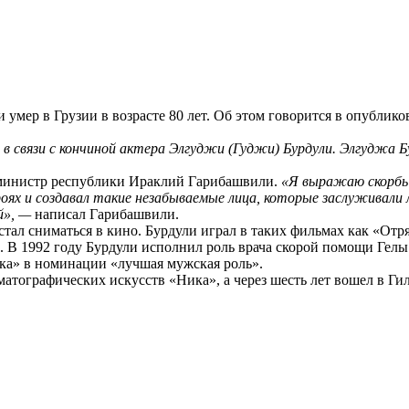
умер в Грузии в возрасте 80 лет. Об этом говорится в опублик
 связи с кончиной актера Элгуджи (Гуджи) Бурдули. Элгуджа Бу
-министр республики Ираклий Гарибашвили.
«Я выражаю скорбь 
ях и создавал такие незабываемые лица, которые заслуживали л
ой», —
написал Гарибашвили.
стал сниматься в кино. Бурдули играл в таких фильмах как «Отря
». В 1992 году Бурдули исполнил роль врача скорой помощи Гел
ка» в номинации «лучшая мужская роль».
атографических искусств «Ника», а через шесть лет вошел в Ги