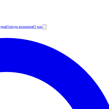
едия
Города вещания
О нас