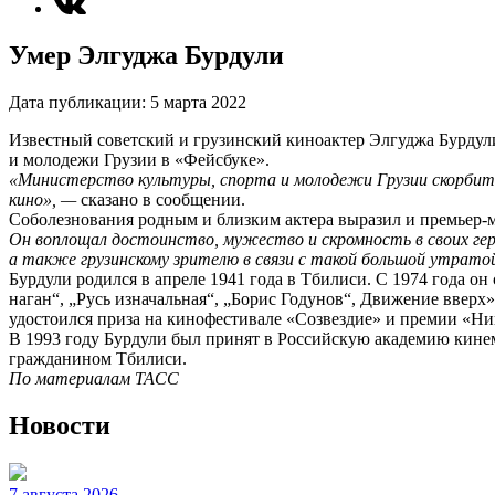
Умер Элгуджа Бурдули
Дата публикации:
5 марта 2022
Известный советский и грузинский киноактер Элгуджа Бурдули 
и молодежи Грузии в «Фейсбуке».
«Министерство культуры, спорта и молодежи Грузии скорбит в
кино», —
сказано в сообщении.
Соболезнования родным и близким актера выразил и премьер
Он воплощал достоинство, мужество и скромность в своих геро
а также грузинскому зрителю в связи с такой большой утрат
Бурдули родился в апреле 1941 года в Тбилиси. С 1974 года он 
наган“, „Русь изначальная“, „Борис Годунов“, Движение вверх
удостоился приза на кинофестивале «Созвездие» и премии «Ни
В 1993 году Бурдули был принят в Российскую академию кинем
гражданином Тбилиси.
По материалам ТАСС
Новости
7 августа 2026