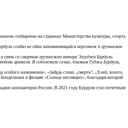
ованном сообщении на странице Министерства культуры, спорта
рдули создал не один запоминающийся персонаж в грузинском
в связи со смертью грузинского актера Элгуджи Бурдули.
юбовь зрителя. Я соболезную семье, близким Гуджи Бурдули,
д особого назначения», «Забудь слово „смерть“, „Хлеб, золото,
ы Бенделиани в фильме «Солнце неспящих», благодаря которой
льдию киноактеров России. В 2021 году Бурдули стал почетным