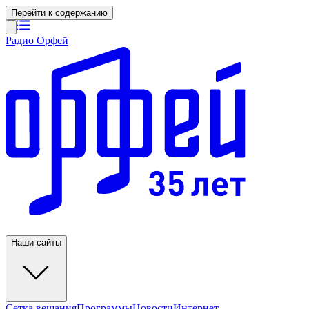
Перейти к содержанию
Радио Орфей
Наши сайты
Сетка вещания
Программы
Новости
Интернет-