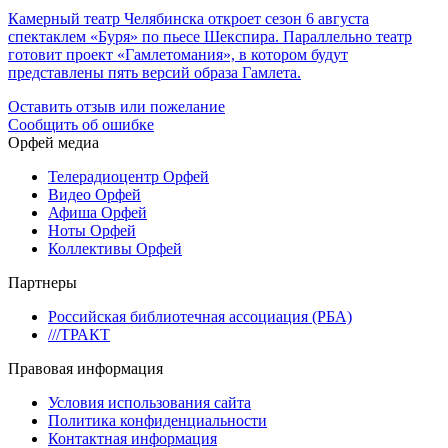
Камерный театр Челябинска откроет сезон 6 августа
спектаклем «Буря» по пьесе Шекспира. Параллельно театр
готовит проект «Гамлетомания», в котором будут
представлены пять версий образа Гамлета.
Оставить отзыв или пожелание
Сообщить об ошибке
Орфей медиа
Телерадиоцентр Орфей
Видео Орфей
Афиша Орфей
Ноты Орфей
Коллективы Орфей
Партнеры
Российская библиотечная ассоциация (РБА)
///ТРАКТ
Правовая информация
Условия использования сайта
Политика конфиденциальности
Контактная информация