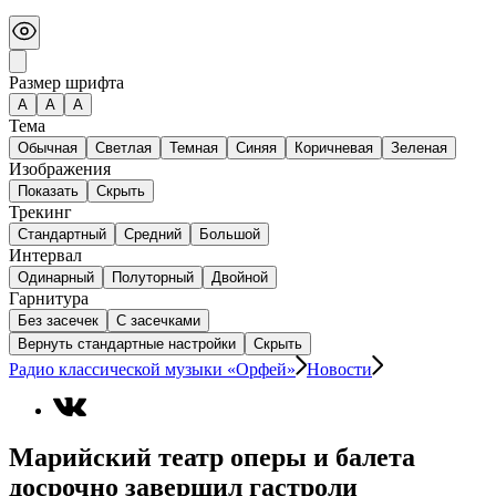
Размер шрифта
А
A
A
Тема
Обычная
Светлая
Темная
Синяя
Коричневая
Зеленая
Изображения
Показать
Скрыть
Трекинг
Стандартный
Средний
Большой
Интервал
Одинарный
Полуторный
Двойной
Гарнитура
Без засечек
С засечками
Вернуть стандартные настройки
Скрыть
Радио классической музыки «Орфей»
Новости
Марийский театр оперы и балета
досрочно завершил гастроли