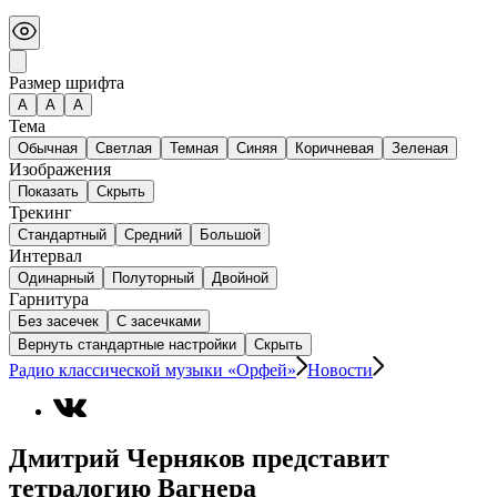
Размер шрифта
А
A
A
Тема
Обычная
Светлая
Темная
Синяя
Коричневая
Зеленая
Изображения
Показать
Скрыть
Трекинг
Стандартный
Средний
Большой
Интервал
Одинарный
Полуторный
Двойной
Гарнитура
Без засечек
С засечками
Вернуть стандартные настройки
Скрыть
Радио классической музыки «Орфей»
Новости
Дмитрий Черняков представит
тетралогию Вагнера