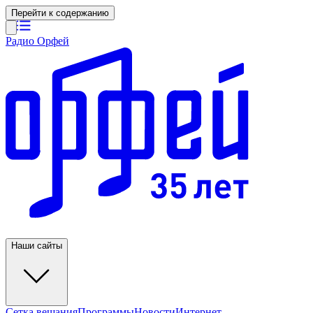
Перейти к содержанию
Радио Орфей
Наши сайты
Сетка вещания
Программы
Новости
Интернет-