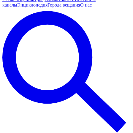
каналы
Энциклопедия
Города вещания
О нас