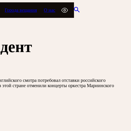
Города вещания
О нас
идент
глийского смотра потребовал отставки российского
в этой стране отменили концерты оркестра Мариинского