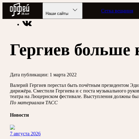
Радио Орфей
Сетка вещания
Радио классической музыки «Орфей»
Новости
Наши сайты
Гергиев больше 
Дата публикации:
1 марта 2022
Валерий Гергиев перестал быть почётным президентом Эдин
дирижёра. Сместили Гергиева и с поста музыкального руко
театра на Люцернском фестивале. Выступления должны были
По материалам ТАСС
Новости
7 августа 2026