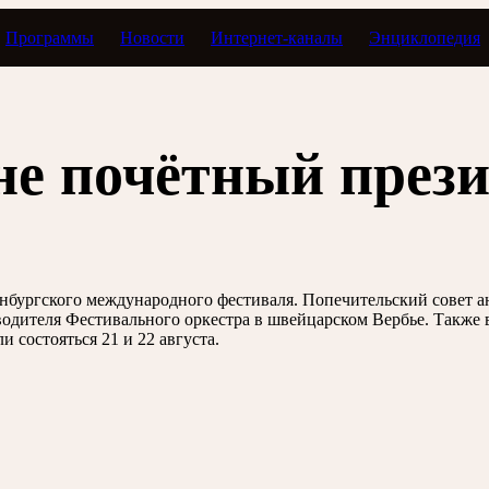
Программы
Новости
Интернет-каналы
Энциклопедия
не почётный през
бургского международного фестиваля. Попечительский совет ан
водителя Фестивального оркестра в швейцарском Вербье. Также 
 состояться 21 и 22 августа.